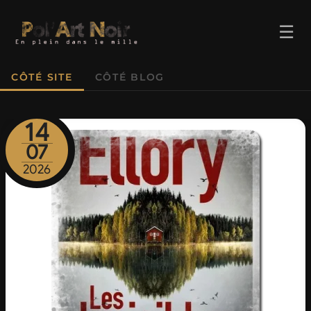
☰
CÔTÉ SITE
CÔTÉ BLOG
14
07
ACCUEIL
2026
TROMBINO
INDEX
RECHERCHE
BLOG
LIENS & FESTIVALS
UN POLAR AU HASARD