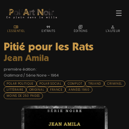
☰
MENU_BOOK
FORMAT_QUOTE
LIBRARY_BOOKS
PERSON
L'ESSENTIEL
EXTRAITS
ÉDITIONS
L'AUTEUR
Pitié pour les Rats
Jean Amila
ACCUEIL
première édition :
TROMBINO
Gallimard / Série Noire – 1964
INDEX
POLAR POLITIQUE
POLAR SOCIAL
COMPLOT
TRUAND
CRIMINEL
LITTÉRAIRE
ORIGINAL
FRANCE
ANNÉES 1960
RECHERCHE
MOINS DE 250 PAGES
BLOG
LIENS & FESTIVALS
UN POLAR AU HASARD