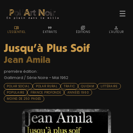
☰
MENU_BOOK
FORMAT_QUOTE
LIBRARY_BOOKS
PERSON
L'ESSENTIEL
EXTRAITS
ÉDITIONS
L'AUTEUR
Jusqu'à Plus Soif
Jean Amila
ACCUEIL
première édition :
TROMBINO
Gallimard / Série Noire – Mai 1962
INDEX
POLAR SOCIAL
POLAR RURAL
TRAFIC
QUIDAM
LITTÉRAIRE
POPULAIRE
FRANCE PROFONDE
ANNÉES 1960
RECHERCHE
MOINS DE 250 PAGES
BLOG
LIENS & FESTIVALS
UN POLAR AU HASARD