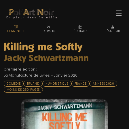
☰
MENU_BOOK
FORMAT_QUOTE
LIBRARY_BOOKS
PERSON
L'ESSENTIEL
EXTRAITS
ÉDITIONS
L'AUTEUR
Killing me Softly
Jacky Schwartzmann
ACCUEIL
première édition :
TROMBINO
La Manufacture de Livres – Janvier 2026
INDEX
COMÉDIE
TRUAND
HUMORISTIQUE
FRANCE
ANNÉES 2020
MOINS DE 250 PAGES
RECHERCHE
BLOG
LIENS & FESTIVALS
UN POLAR AU HASARD