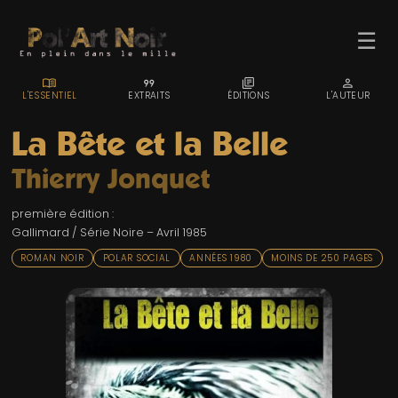
☰
MENU_BOOK
FORMAT_QUOTE
LIBRARY_BOOKS
PERSON
L'ESSENTIEL
EXTRAITS
ÉDITIONS
L'AUTEUR
La Bête et la Belle
Thierry Jonquet
ACCUEIL
première édition :
TROMBINO
Gallimard / Série Noire – Avril 1985
INDEX
ROMAN NOIR
POLAR SOCIAL
ANNÉES 1980
MOINS DE 250 PAGES
RECHERCHE
BLOG
LIENS & FESTIVALS
UN POLAR AU HASARD