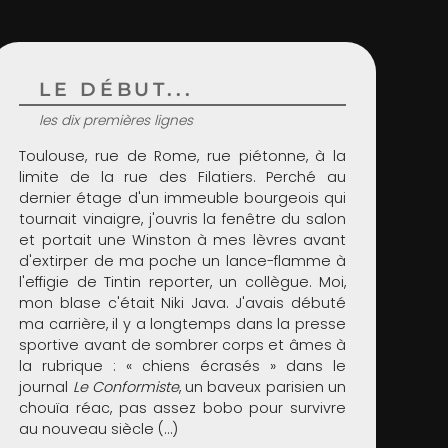
LE DÉBUT...
les dix premières lignes
Toulouse, rue de Rome, rue piétonne, à la
limite de la rue des Filatiers. Perché au
dernier étage d'un immeuble bourgeois qui
tournait vinaigre, j'ouvris la fenêtre du salon
et portait une Winston à mes lèvres avant
d'extirper de ma poche un lance-flamme à
l'effigie de Tintin reporter, un collègue. Moi,
mon blase c'était Niki Java. J'avais débuté
ma carrière, il y a longtemps dans la presse
sportive avant de sombrer corps et âmes à
la rubrique : « chiens écrasés » dans le
journal
Le Conformiste
, un baveux parisien un
chouïa réac, pas assez bobo pour survivre
au nouveau siècle (…)