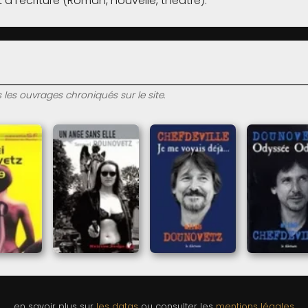
 à l'écriture (Roman, nouvelle, théâtre).
s les ouvrages chroniqués sur le site.
en savoir plus sur
les datas
ou consulter les
mentions légales