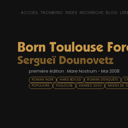
ACCUEIL
TROMBINO
INDEX
RECHERCHE
BLOG
LIE
Born Toulouse For
Sergueï Dounovetz
première édition : Mare Nostrum - Mai 2008
ROMAN NOIR
HARD BOILED
ROMAN D'ENQUÊTE
C
POPULAIRE
TOULOUSE
ANNÉES 2000
MOINS DE 2