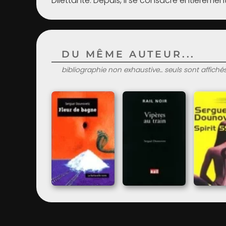
Dilettante. Depuis, il se consacre entièrement
DU MÊME AUTEUR...
bibliographie non exhaustive... seuls sont affiché