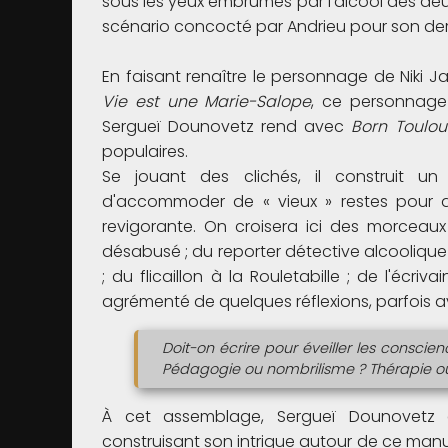
sous les yeux embrumés par l'alcool des deux a
scénario concocté par Andrieu pour son dern
En faisant renaître le personnage de Niki J
Vie est une Marie-Salope
, ce personnage 
Sergueï Dounovetz rend avec
Born Toulou
populaires.
Se jouant des clichés, il construit un
d'accommoder de « vieux » restes pour d
revigorante. On croisera ici des morceaux 
désabusé ; du reporter détective alcoolique ;
; du flicaillon à la Rouletabille ; de l'écri
agrémenté de quelques réflexions, parfois avin
Doit-on écrire pour éveiller les conscienc
Pédagogie ou nombrilisme ? Thérapie ou 
À cet assemblage, Sergueï Dounovetz 
construisant son intrigue autour de ce manus