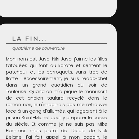
LA FIN...
quatrième de couverture
Mon nom est Java, Niki Java, j'aime les filles
tatouées qui font du karaté et sentent le
patchouli et les perroquets, sans trop de
flotte ! Accessoirement, je suis rédac-chef
dans un grand quotidien du soir de
Toulouse. Quand on m'a piqué le manuscrit
de cet ancien taulard recyclé dans le
roman noir, je n'imaginais pas me retrouver
face à un gang d'allumés, qui logeaient à la
prison Saint-Michel pour y préparer le casse
du siècle. Et comme je ne suis pas Mike
Hammer, mais plutôt de l'école de Nick
Belane, j'ai fait appel à mon copain, le