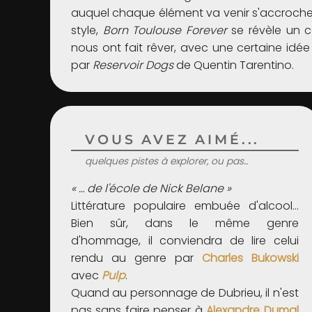
auquel chaque élément va venir s'accrocher
style,
Born Toulouse Forever
se révèle un 
nous ont fait rêver, avec une certaine idée
par
Reservoir Dogs
de Quentin Tarentino.
VOUS AVEZ AIMÉ...
quelques pistes à explorer, ou pas...
« … de l'école de Nick Belane »
Littérature populaire embuée d'alcool…
Bien sûr, dans le même genre
d'hommage, il conviendra de lire celui
rendu au genre par
Charles Bukowski
avec
Pulp
.
Quand au personnage de Dubrieu, il n'est
pas sans faire penser à
Alexandre Dumal