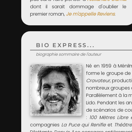
dont il sarait dommage d'oublier le
premier roman,
Je m'appelle Reviens
.
BIO EXPRESS...
biographie sommaire de l'auteur
Né en 1959 à Ménilm
forme le groupe de
Cravateur
, product
nombreux groupes de
Parallèlement à la 
Lido. Pendant les an
de scénarios de cour
:
100 Mètres Libre 
compagnies
La Puce qui Renifle
et
Théâtre