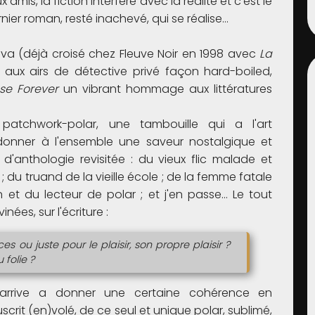
mis, la fiction interfère avec la réalité et c'est le
ier roman, resté inachevé, qui se réalise…
ava (déjà croisé chez Fleuve Noir en 1998 avec
La
aux airs de détective privé façon hard-boiled,
se Forever
un vibrant hommage aux littératures
 patchwork-polar, une tambouille qui a l'art
onner à l'ensemble une saveur nostalgique et
d'anthologie revisitée : du vieux flic malade et
 du truand de la vieille école ; de la femme fatale
vain et du lecteur de polar ; et j'en passe… Le tout
ées, sur l'écriture :
es ou juste pour le plaisir, son propre plaisir ?
folie ?
arrive a donner une certaine cohérence en
crit (en)volé, de ce seul et unique polar, sublimé,