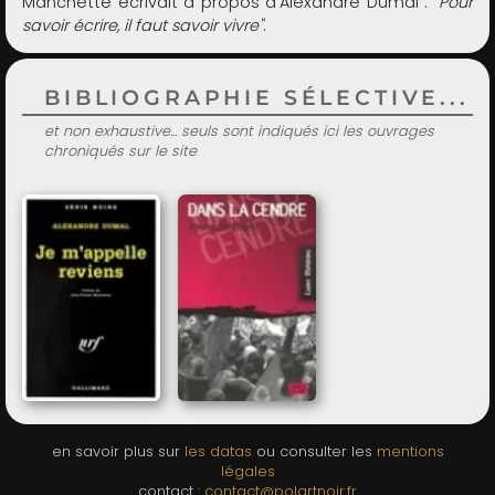
Manchette écrivait à propos d'Alexandre Dumal :
"Pour
savoir écrire, il faut savoir vivre"
.
BIBLIOGRAPHIE SÉLECTIVE...
et non exhaustive... seuls sont indiqués ici les ouvrages
chroniqués sur le site
en savoir plus sur
les datas
ou consulter les
mentions
légales
contact :
contact@polartnoir.fr