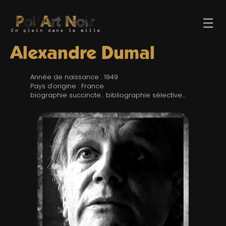
☰
Alexandre Dumal
Année de naissance : 1949
Pays d'origine : France
biographie succincte... bibliographie sélective...
ACCUEIL
TROMBINO
INDEX
RECHERCHE
BLOG
LIENS & FESTIVALS
UN POLAR AU HASARD