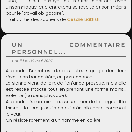
Lune) — s'est essayé au métier d'éditeur avec
L'Insomniaque, et a entretenu sa révolte et son mépris
pour le "travail obligatoire".
Il fait partie des soutiens de
Cesare Battisti
.
UN COMMENTAIRE
PERSONNEL...
publié le 09 mai 2007
Alexandre Dumal est de ces auteurs qui gardent leur
révolte en bandoulière, en permanence.
La sienne vient de loin, de l'enfance presque, mais elle
est restée intacte tout en prenant une forme moins...
violente (au sens physique).
Alexandre Dumal aime aussi se jouer de la langue. Il la
trirure, il la tord, jusqu'à ce qu'enfin elle parle comme il
le veut.
On résiste rarement à un homme en colère...