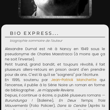
ADMIN
BIO EXPRESS...
biographie sommaire de l'auteur
Alexandre Dumal est né à Nancy en 1949 sous le
pseudonyme de Charles Maestracci (à moins que ça
ne soit l'inverse).
Petit truand, grand bandit, et toujours révolté, il fait
plusieurs allers-retours en prison avant d'en prendre
pour dix ans. C'est là qu'il se "soignera" par l'écriture.
En 1995, soutenu par
Jean-Patrick Manchette
qui
l'encense, il publie à la Série Noire un roman en forme
de bibliographie :
Je m'appelle Reviens
.
Depuis, il continue a écrire, a publié plusieurs romans —
Burundunga !
(Baleine),
En Deux Temps, Trois
Mouvements
(Folio Policier),
Dans la Cendre
(Après la