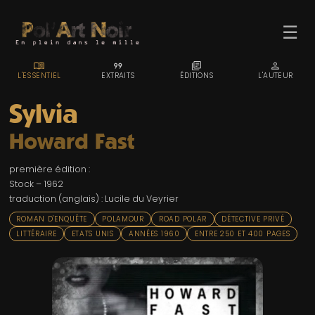
☰
MENU_BOOK
FORMAT_QUOTE
LIBRARY_BOOKS
PERSON
L'ESSENTIEL
EXTRAITS
ÉDITIONS
L'AUTEUR
Sylvia
Howard Fast
ACCUEIL
première édition :
TROMBINO
Stock – 1962
traduction (anglais) : Lucile du Veyrier
INDEX
ROMAN D'ENQUÊTE
POLAMOUR
ROAD POLAR
DÉTECTIVE PRIVÉ
RECHERCHE
LITTÉRAIRE
ETATS UNIS
ANNÉES 1960
ENTRE 250 ET 400 PAGES
BLOG
LIENS & FESTIVALS
UN POLAR AU HASARD