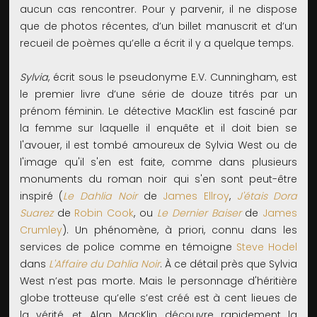
aucun cas rencontrer. Pour y parvenir, il ne dispose
que de photos récentes, d’un billet manuscrit et d’un
recueil de poèmes qu’elle a écrit il y a quelque temps.
Sylvia
, écrit sous le pseudonyme E.V. Cunningham, est
le premier livre d’une série de douze titrés par un
prénom féminin. Le détective MacKlin est fasciné par
la femme sur laquelle il enquête et il doit bien se
l'avouer, il est tombé amoureux de Sylvia West ou de
l'image qu'il s'en est faite, comme dans plusieurs
monuments du roman noir qui s'en sont peut-être
inspiré (
Le Dahlia Noir
de
James Ellroy
,
J'étais Dora
Suarez
de
Robin Cook
, ou
Le Dernier Baiser
de
James
Crumley
). Un phénomène, à priori, connu dans les
services de police comme en témoigne
Steve Hodel
dans
L'Affaire du Dahlia Noir
. À ce détail près que Sylvia
West n’est pas morte. Mais le personnage d'héritière
globe trotteuse qu’elle s’est créé est à cent lieues de
la vérité, et Alan MacKlin découvre rapidement la