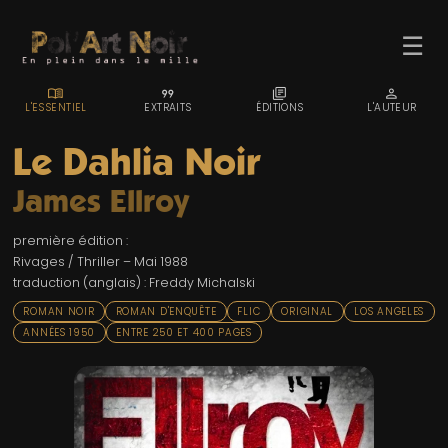
☰
MENU_BOOK
FORMAT_QUOTE
LIBRARY_BOOKS
PERSON
L'ESSENTIEL
EXTRAITS
ÉDITIONS
L'AUTEUR
Le Dahlia Noir
James Ellroy
ACCUEIL
première édition :
TROMBINO
Rivages / Thriller – Mai 1988
traduction (anglais) : Freddy Michalski
INDEX
ROMAN NOIR
ROMAN D'ENQUÊTE
FLIC
ORIGINAL
LOS ANGELES
RECHERCHE
ANNÉES 1950
ENTRE 250 ET 400 PAGES
BLOG
LIENS & FESTIVALS
UN POLAR AU HASARD