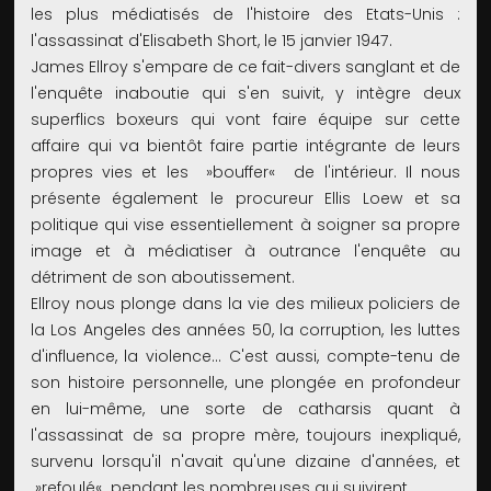
les plus médiatisés de l'histoire des Etats-Unis :
l'assassinat d'Elisabeth Short, le 15 janvier 1947.
James Ellroy s'empare de ce fait-divers sanglant et de
l'enquête inaboutie qui s'en suivit, y intègre deux
superflics boxeurs qui vont faire équipe sur cette
affaire qui va bientôt faire partie intégrante de leurs
propres vies et les »bouffer« de l'intérieur. Il nous
présente également le procureur Ellis Loew et sa
politique qui vise essentiellement à soigner sa propre
image et à médiatiser à outrance l'enquête au
détriment de son aboutissement.
Ellroy nous plonge dans la vie des milieux policiers de
la Los Angeles des années 50, la corruption, les luttes
d'influence, la violence... C'est aussi, compte-tenu de
son histoire personnelle, une plongée en profondeur
en lui-même, une sorte de catharsis quant à
l'assassinat de sa propre mère, toujours inexpliqué,
survenu lorsqu'il n'avait qu'une dizaine d'années, et
»refoulé« pendant les nombreuses qui suivirent.