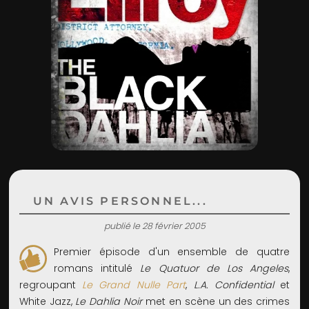
ADMIN
UN AVIS PERSONNEL...
publié le 28 février 2005
Premier épisode d'un ensemble de quatre
romans intitulé
Le Quatuor de Los Angeles
,
regroupant
Le Grand Nulle Part
,
L.A. Confidential
et
White Jazz,
Le Dahlia Noir
met en scène un des crimes