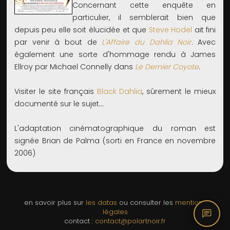
Concernant cette enquête en
particulier, il semblerait bien que
depuis peu elle soit élucidée et que
Steve Hodel
ait fini
par venir à bout de
L'Affaire du Dahlia Noir
. Avec
également une sorte d'hommage rendu à James
Ellroy par Michael Connelly dans
Le Dernier Coyote
.
Visiter le site français
Black Dahlia
, sûrement le mieux
documenté sur le sujet...
L'adaptation cinématographique du roman est
signée Brian de Palma (sorti en France en novembre
2006)
en savoir plus sur
les datas
ou consulter les
mentions
chat
légales
contact :
contact@polartnoir.fr