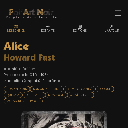
☰
MENU_BOOK
FORMAT_QUOTE
LIBRARY_BOOKS
PERSON
L'ESSENTIEL
EXTRAITS
ÉDITIONS
L'AUTEUR
Alice
Howard Fast
ACCUEIL
première édition :
TROMBINO
Presses de la Cité – 1964
traduction (anglais) : F. Jerôme
INDEX
ROMAN NOIR
ROMAN À ÉNIGME
CRIME ORGANISÉ
DROGUE
RECHERCHE
QUIDAM
POPULAIRE
NEW YORK
ANNÉES 1960
MOINS DE 250 PAGES
BLOG
LIENS & FESTIVALS
UN POLAR AU HASARD