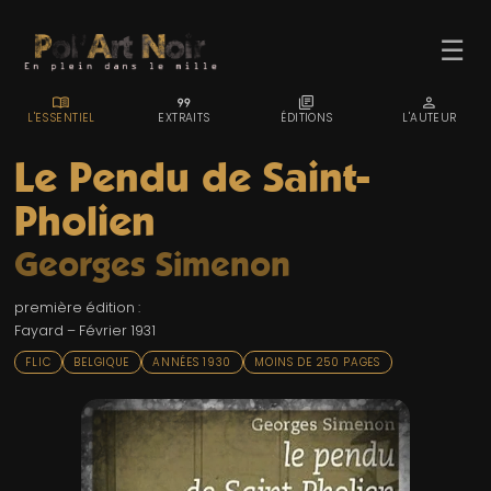
☰
MENU_BOOK
FORMAT_QUOTE
LIBRARY_BOOKS
PERSON
L'ESSENTIEL
EXTRAITS
ÉDITIONS
L'AUTEUR
Le Pendu de Saint-
Pholien
ACCUEIL
Georges Simenon
TROMBINO
première édition :
INDEX
Fayard – Février 1931
RECHERCHE
FLIC
BELGIQUE
ANNÉES 1930
MOINS DE 250 PAGES
BLOG
LIENS & FESTIVALS
UN POLAR AU HASARD