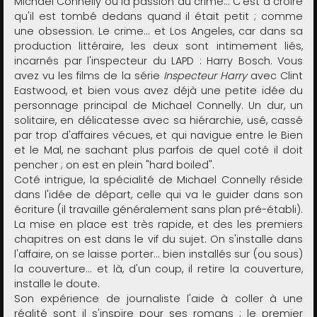
Michael Connelly ou la passion du crime... C'est à croire
qu'il est tombé dedans quand il était petit ; comme
une obsession. Le crime... et Los Angeles, car dans sa
production littéraire, les deux sont intimement liés,
incarnés par l'inspecteur du LAPD : Harry Bosch. Vous
avez vu les films de la série
Inspecteur Harry
avec Clint
Eastwood, et bien vous avez déjà une petite idée du
personnage principal de Michael Connelly. Un dur, un
solitaire, en délicatesse avec sa hiérarchie, usé, cassé
par trop d'affaires vécues, et qui navigue entre le Bien
et le Mal, ne sachant plus parfois de quel coté il doit
pencher ; on est en plein "hard boiled".
Coté intrigue, la spécialité de Michael Connelly réside
dans l'idée de départ, celle qui va le guider dans son
écriture (il travaille généralement sans plan pré-établi).
La mise en place est très rapide, et des les premiers
chapitres on est dans le vif du sujet. On s'installe dans
l'affaire, on se laisse porter... bien installés sur (ou sous)
la couverture... et là, d'un coup, il retire la couverture,
installe le doute.
Son expérience de journaliste l'aide à coller à une
réalité sont il s'inspire pour ses romans ; le premier