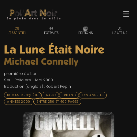
☰
MENU_BOOK
FORMAT_QUOTE
LIBRARY_BOOKS
PERSON
L'ESSENTIEL
EXTRAITS
ÉDITIONS
L'AUTEUR
La Lune Était Noire
Michael Connelly
ACCUEIL
première édition :
TROMBINO
Seuil Policiers – Mai 2000
traduction (anglais) : Robert Pépin
INDEX
ROMAN D'ENQUÊTE
TRAFIC
TRUAND
LOS ANGELES
RECHERCHE
ANNÉES 2000
ENTRE 250 ET 400 PAGES
BLOG
LIENS & FESTIVALS
UN POLAR AU HASARD