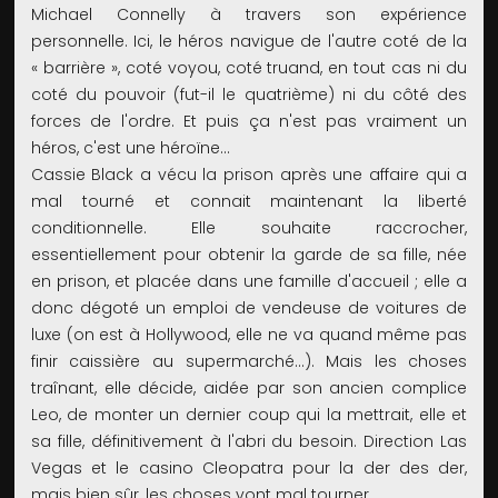
Michael Connelly à travers son expérience
personnelle. Ici, le héros navigue de l'autre coté de la
« barrière », coté voyou, coté truand, en tout cas ni du
coté du pouvoir (fut-il le quatrième) ni du côté des
forces de l'ordre. Et puis ça n'est pas vraiment un
héros, c'est une héroïne...
Cassie Black a vécu la prison après une affaire qui a
mal tourné et connait maintenant la liberté
conditionnelle. Elle souhaite raccrocher,
essentiellement pour obtenir la garde de sa fille, née
en prison, et placée dans une famille d'accueil ; elle a
donc dégoté un emploi de vendeuse de voitures de
luxe (on est à Hollywood, elle ne va quand même pas
finir caissière au supermarché...). Mais les choses
traînant, elle décide, aidée par son ancien complice
Leo, de monter un dernier coup qui la mettrait, elle et
sa fille, définitivement à l'abri du besoin. Direction Las
Vegas et le casino Cleopatra pour la der des der,
mais bien sûr, les choses vont mal tourner...