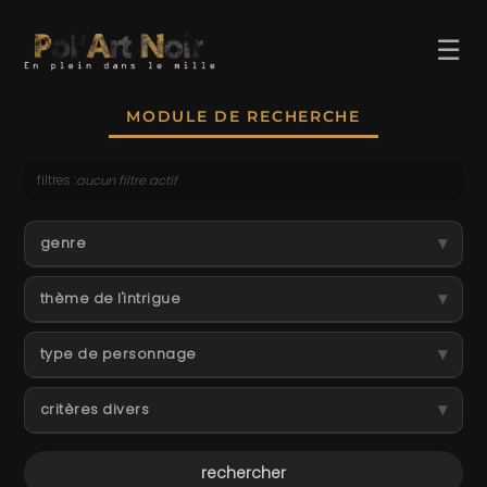
☰
MODULE DE RECHERCHE
filtres :
aucun filtre actif
ACCUEIL
▾
genre
TROMBINO
▾
thème de l'intrigue
INDEX
▾
RECHERCHE
type de personnage
BLOG
▾
critères divers
LIENS & FESTIVALS
UN POLAR AU HASARD