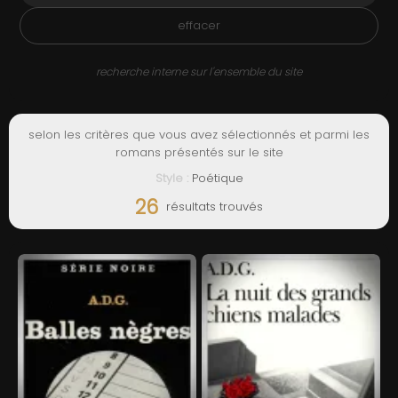
ADMIN
effacer
recherche interne sur l'ensemble du site
selon les critères que vous avez sélectionnés et parmi les
romans présentés sur le site
Style :
Poétique
26
résultats trouvés