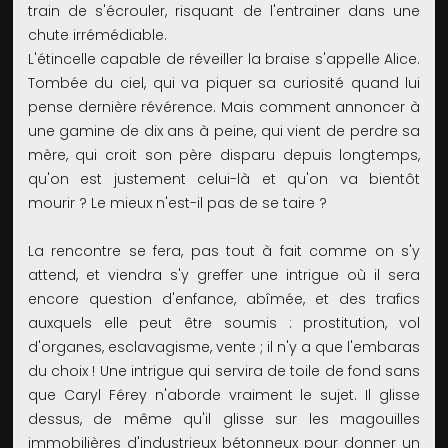
train de s'écrouler, risquant de l'entrainer dans une
chute irrémédiable.
L'étincelle capable de réveiller la braise s'appelle Alice.
Tombée du ciel, qui va piquer sa curiosité quand lui
pense dernière révérence. Mais comment annoncer à
une gamine de dix ans à peine, qui vient de perdre sa
mère, qui croit son père disparu depuis longtemps,
qu'on est justement celui-là et qu'on va bientôt
mourir ? Le mieux n'est-il pas de se taire ?
La rencontre se fera, pas tout à fait comme on s'y
attend, et viendra s'y greffer une intrigue où il sera
encore question d'enfance, abîmée, et des trafics
auxquels elle peut être soumis : prostitution, vol
d'organes, esclavagisme, vente ; il n'y a que l'embaras
du choix ! Une intrigue qui servira de toile de fond sans
que Caryl Férey n'aborde vraiment le sujet. Il glisse
dessus, de même qu'il glisse sur les magouilles
immobilières d'industrieux bétonneux pour donner un