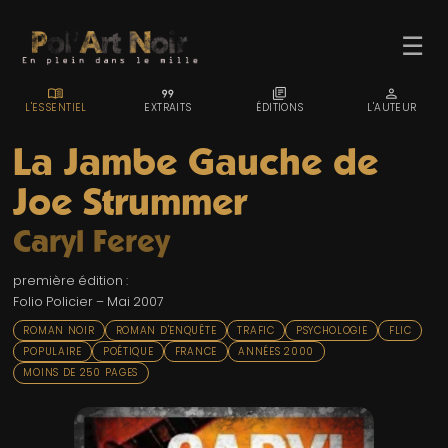
☰
MENU_BOOK
FORMAT_QUOTE
LIBRARY_BOOKS
PERSON
L'ESSENTIEL
EXTRAITS
ÉDITIONS
L'AUTEUR
La Jambe Gauche de
Joe Strummer
ACCUEIL
Caryl Ferey
TROMBINO
première édition :
INDEX
Folio Policier – Mai 2007
RECHERCHE
ROMAN NOIR
ROMAN D'ENQUÊTE
TRAFIC
PSYCHOLOGIE
FLIC
POPULAIRE
POÉTIQUE
FRANCE
ANNÉES 2000
BLOG
MOINS DE 250 PAGES
LIENS & FESTIVALS
UN POLAR AU HASARD