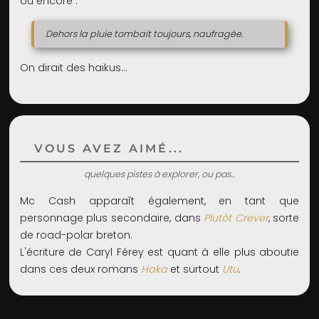
ou encore :
Dehors la pluie tombait toujours, naufragée.
On dirait des haikus...
VOUS AVEZ AIMÉ...
quelques pistes à explorer, ou pas...
Mc Cash apparaît également, en tant que
personnage plus secondaire, dans
Plutôt Crever
, sorte
de road-polar breton.
L'écriture de Caryl Férey est quant à elle plus aboutie
dans ces deux romans
Haka
et surtout
Utu
.