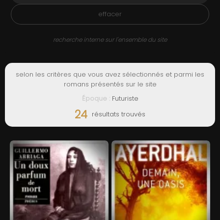
ADMIN
effacer
recherche interne sur l'ensemble du site
selon les critères que vous avez sélectionnés et parmi les
romans présentés sur le site
Époque :
Futuriste
24
résultats trouvés