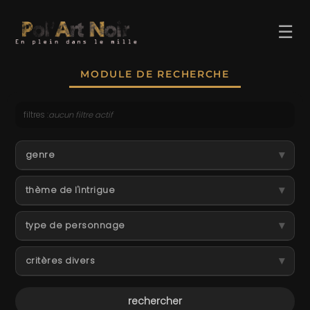
☰
MODULE DE RECHERCHE
filtres :
aucun filtre actif
ACCUEIL
▾
genre
TROMBINO
▾
thème de l'intrigue
INDEX
▾
RECHERCHE
type de personnage
BLOG
▾
critères divers
LIENS & FESTIVALS
UN POLAR AU HASARD