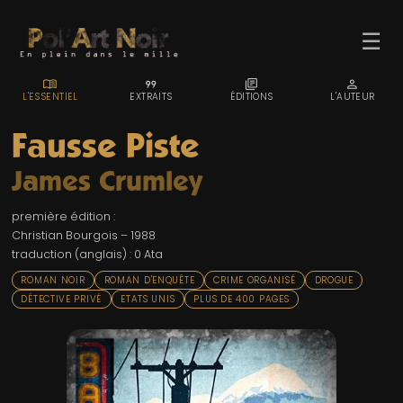
☰
MENU_BOOK
FORMAT_QUOTE
LIBRARY_BOOKS
PERSON
L'ESSENTIEL
EXTRAITS
ÉDITIONS
L'AUTEUR
Fausse Piste
James Crumley
ACCUEIL
première édition :
TROMBINO
Christian Bourgois – 1988
traduction (anglais) : 0 Ata
INDEX
ROMAN NOIR
ROMAN D'ENQUÊTE
CRIME ORGANISÉ
DROGUE
RECHERCHE
DÉTECTIVE PRIVÉ
ETATS UNIS
PLUS DE 400 PAGES
BLOG
LIENS & FESTIVALS
UN POLAR AU HASARD