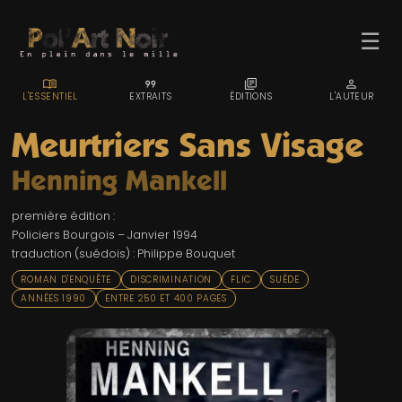
☰
MENU_BOOK
FORMAT_QUOTE
LIBRARY_BOOKS
PERSON
L'ESSENTIEL
EXTRAITS
ÉDITIONS
L'AUTEUR
Meurtriers Sans Visage
Henning Mankell
ACCUEIL
première édition :
TROMBINO
Policiers Bourgois – Janvier 1994
traduction (suédois) : Philippe Bouquet
INDEX
ROMAN D'ENQUÊTE
DISCRIMINATION
FLIC
SUÈDE
RECHERCHE
ANNÉES 1990
ENTRE 250 ET 400 PAGES
BLOG
LIENS & FESTIVALS
UN POLAR AU HASARD