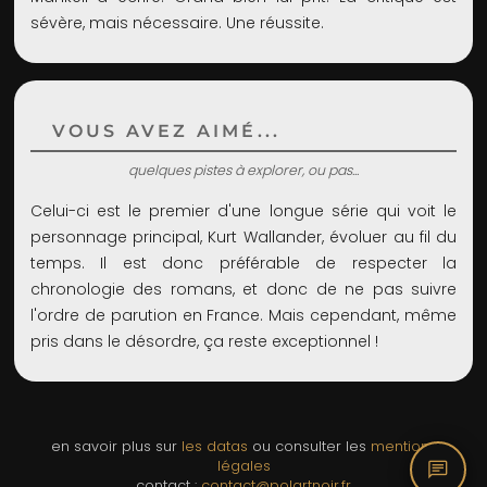
sévère, mais nécessaire. Une réussite.
VOUS AVEZ AIMÉ...
quelques pistes à explorer, ou pas...
Celui-ci est le premier d'une longue série qui voit le
personnage principal, Kurt Wallander, évoluer au fil du
temps. Il est donc préférable de respecter la
chronologie des romans, et donc de ne pas suivre
l'ordre de parution en France. Mais cependant, même
pris dans le désordre, ça reste exceptionnel !
en savoir plus sur
les datas
ou consulter les
mentions
chat
légales
contact :
contact@polartnoir.fr