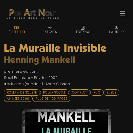
☰
MENU_BOOK
FORMAT_QUOTE
LIBRARY_BOOKS
PERSON
L'ESSENTIEL
EXTRAITS
ÉDITIONS
L'AUTEUR
La Muraille Invisible
Henning Mankell
ACCUEIL
première édition :
TROMBINO
Seuil Policiers – Février 2002
traduction (suédois) : Anna Gibson
INDEX
ROMAN D'ENQUÊTE
POLAR SOCIAL
COMPLOT
FLIC
SUÈDE
RECHERCHE
ANNÉES 2000
PLUS DE 400 PAGES
BLOG
LIENS & FESTIVALS
UN POLAR AU HASARD