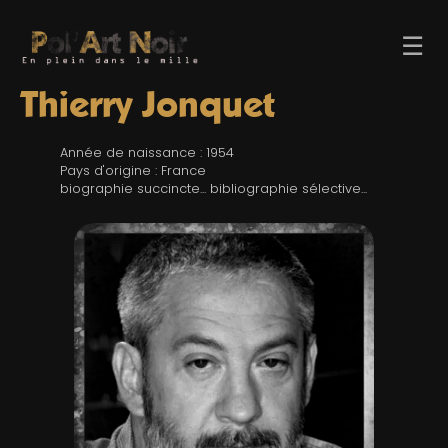
☰
Thierry Jonquet
Année de naissance : 1954
Pays d'origine : France
biographie succincte... bibliographie sélective...
ACCUEIL
TROMBINO
INDEX
RECHERCHE
BLOG
LIENS & FESTIVALS
UN POLAR AU HASARD