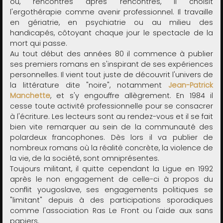
où, rencontres après rencontres, il choisit
l'ergothérapie comme avenir professionnel. Il travaille
en gériatrie, en psychiatrie ou au milieu des
handicapés, côtoyant chaque jour le spectacle de la
mort qui passe.
Au tout début des années 80 il commence à publier
ses premiers romans en s'inspirant de ses expériences
personnelles. Il vient tout juste de découvrit l'univers de
la littérature dite "noire", notamment
Jean-Patrick
Manchette
, et s'y engouffre allègrement. En 1984 il
cesse toute activité professionnelle pour se consacrer
à l'écriture. Les lecteurs sont au rendez-vous et il se fait
bien vite remarquer au sein de la communauté des
polardeux francophones. Dès lors il va publier de
nombreux romans où la réalité concrète, la violence de
la vie, de la société, sont omniprésentes.
Toujours militant, il quitte cependant la Ligue en 1992
après le non engagement de celle-ci à propos du
conflit yougoslave, ses engagements politiques se
"limitant" depuis à des participations sporadiques
comme l'association Ras Le Front ou l'aide aux sans
papiers.