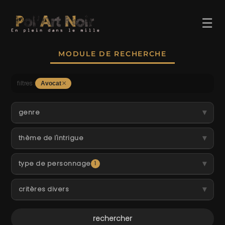
☰
MODULE DE RECHERCHE
×
filtres :
Avocat
ACCUEIL
▾
genre
TROMBINO
▾
thème de l'intrigue
INDEX
▾
RECHERCHE
type de personnage
1
BLOG
▾
critères divers
LIENS & FESTIVALS
UN POLAR AU HASARD