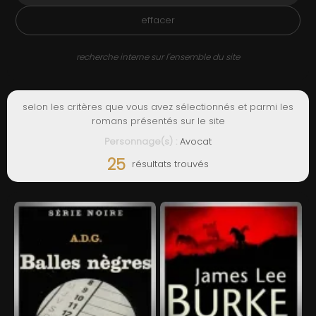
ADMIN
effacer
recherche interne sur l'ensemble du site
selon les critères que vous avez sélectionnés et parmi les
romans présentés sur le site
Personnage(s) :
Avocat
25
résultats trouvés