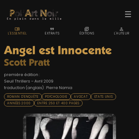
☰
MENU_BOOK
FORMAT_QUOTE
LIBRARY_BOOKS
PERSON
L'ESSENTIEL
EXTRAITS
ÉDITIONS
L'AUTEUR
Angel est Innocente
Scott Pratt
ACCUEIL
première édition :
TROMBINO
Seuil Thrillers – Avril 2009
traduction (anglais) : Pierre Namia
INDEX
ROMAN D'ENQUÊTE
PSYCHOLOGIE
AVOCAT
ETATS UNIS
RECHERCHE
ANNÉES 2000
ENTRE 250 ET 400 PAGES
BLOG
LIENS & FESTIVALS
UN POLAR AU HASARD