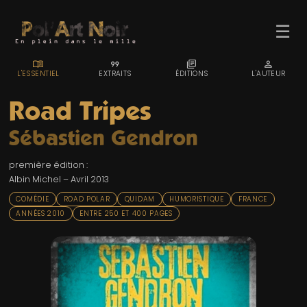
☰
MENU_BOOK
FORMAT_QUOTE
LIBRARY_BOOKS
PERSON
L'ESSENTIEL
EXTRAITS
ÉDITIONS
L'AUTEUR
Road Tripes
Sébastien Gendron
ACCUEIL
première édition :
TROMBINO
Albin Michel – Avril 2013
INDEX
COMÉDIE
ROAD POLAR
QUIDAM
HUMORISTIQUE
FRANCE
ANNÉES 2010
ENTRE 250 ET 400 PAGES
RECHERCHE
BLOG
LIENS & FESTIVALS
UN POLAR AU HASARD