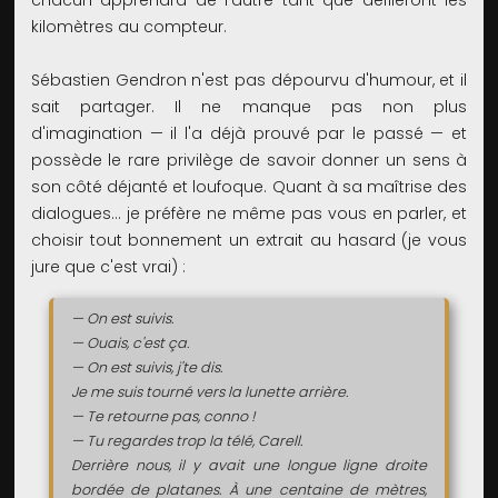
chacun apprendra de l'autre tant que défileront les
kilomètres au compteur.
Sébastien Gendron n'est pas dépourvu d'humour, et il
sait partager. Il ne manque pas non plus
d'imagination — il l'a déjà prouvé par le passé — et
possède le rare privilège de savoir donner un sens à
son côté déjanté et loufoque. Quant à sa maîtrise des
dialogues… je préfère ne même pas vous en parler, et
choisir tout bonnement un extrait au hasard (je vous
jure que c'est vrai) :
— On est suivis.
— Ouais, c'est ça.
— On est suivis, j'te dis.
Je me suis tourné vers la lunette arrière.
— Te retourne pas, conno !
— Tu regardes trop la télé, Carell.
Derrière nous, il y avait une longue ligne droite
bordée de platanes. À une centaine de mètres,