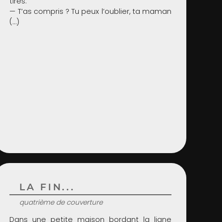
tirés.
— T’as compris ? Tu peux l’oublier, ta maman
(…)
LA FIN...
quatrième de couverture
Dans une petite maison bordant la ligne