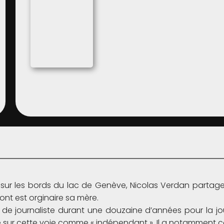
sur les bords du lac de Genève, Nicolas Verdan partage sa
dont est orginaire sa mère.
er de journaliste durant une douzaine d’années pour la j
 sur cette voie comme « indépendant ». Il a notamment cou