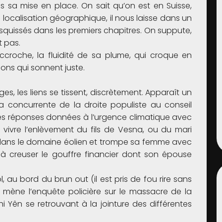
s sa mise en place. On sait qu’on est en Suisse,
 localisation géographique, il nous laisse dans un
esquissés dans les premiers chapitres. On suppute,
t pas.
’accroche, la fluidité de sa plume, qui croque en
ions qui sonnent juste.
ges, les liens se tissent, discrètement. Apparaît un
 concurrente de la droite populiste au conseil
 des réponses données à l’urgence climatique avec
de vivre l’enlèvement du fils de Vesna, ou du mari
g dans le domaine éolien et trompe sa femme avec
t à creuser le gouffre financier dont son épouse
, au bord du brun out (il est pris de fou rire sans
mène l’enquête policière sur le massacre de la
Thi Yên se retrouvant à la jointure des différentes