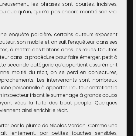
reusement, les phrases sont courtes, incisives,
ou quelqu’un, qui n’a pas encore montré son vrai
ne enquête policière, certains auteurs exposent
 auteur, son mobile et on suit l’enquêteur dans ses
istes, à mettre des bâtons dans les roues. D’autres
cteur dans la procédure pour faire émerger, petit à
 cette seconde catégorie qu’appartient assurément
nne moitié du récit, on se perd en conjectures,
pprochements. Les intervenants sont nombreux,
uche personnelle à apporter. L’auteur entretient le
un inspecteur frisant le surmenage à grands coups
te ayant vécu la fuite des boat people. Quelques
iennent ainsi enrichir le récit.
r porter par la plume de Nicolas Verdan. Comme une
aît lentement, par petites touches sensibles,