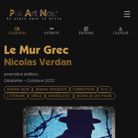
☰
MENU_BOOK
FORMAT_QUOTE
LIBRARY_BOOKS
PERSON
L'ESSENTIEL
EXTRAITS
ÉDITIONS
L'AUTEUR
Le Mur Grec
Nicolas Verdan
ACCUEIL
première édition :
TROMBINO
L'Atalante – Octobre 2022
INDEX
ROMAN NOIR
ROMAN D'ENQUÊTE
CORRUPTION
FLIC
LITTÉRAIRE
GRÈCE
ANNÉES 2010
MOINS DE 250 PAGES
RECHERCHE
BLOG
LIENS & FESTIVALS
UN POLAR AU HASARD