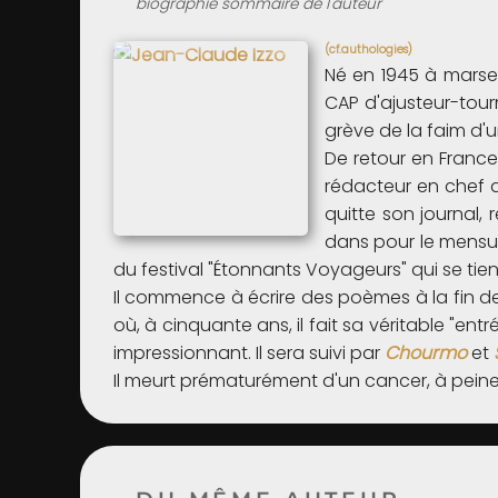
biographie sommaire de l'auteur
(cf.authologies)
Né en 1945 à marsei
CAP d'ajusteur-tourn
grève de la faim d'un
De retour en France 
rédacteur en chef
quitte son journal,
dans pour le mens
du festival "Étonnants Voyageurs" qui se ti
Il commence à écrire des poèmes à la fin de
où, à cinquante ans, il fait sa véritable "ent
impressionnant. Il sera suivi par
Chourmo
et
Il meurt prématurément d'un cancer, à peine