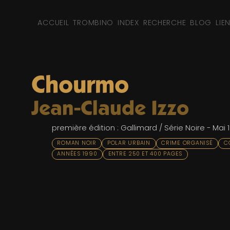
ACCUEIL
TROMBINO
INDEX
RECHERCHE
BLOG
LIE
Chourmo
Jean-Claude Izzo
première édition : Gallimard / Série Noire - Mai 
ROMAN NOIR
POLAR URBAIN
CRIME ORGANISÉ
C
ANNÉES 1990
ENTRE 250 ET 400 PAGES