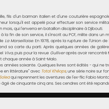
lle, fils d'un barman italien et d'une couturière espagn
eur lorsqu'il est appelé pour effectuer son service militair
 mois, qui l'enverra en bataillon disciplinaire à Djibouti.
à la fin de son service, il s'inscrit au PCF, milite dans un
 de
La Marseillaise
. En 1978, après la rupture de l'Union de
 rend sa carte du parti. Après quelques années de galère,
uel
Viva
, puis pour la revue
Gulliver
après avoir rencontré Mic
ent chaque année à Saint-Malo.
s années soixante. Quelques livres sont édités - qui ne t
rée en littérature" avec
Total Khéops
, une série noire sur f
Solea
qui reprennent les aventures de l'ex-flic Fabio Monta
 âgé de cinquante cinq ans. Ses cendres ont été repandue