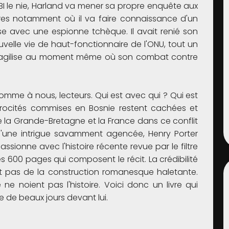
I le nie, Harland va mener sa propre enquête aux
dres notamment où il va faire connaissance d'un
sse avec une espionne tchèque. Il avait renié son
velle vie de haut-fonctionnaire de l'ONU, tout un
 fragilise au moment même où son combat contre
omme à nous, lecteurs. Qui est avec qui ? Qui est
trocités commises en Bosnie restent cachées et
e la Grande-Bretagne et la France dans ce conflit
 d'une intrigue savamment agencée, Henry Porter
ssionne avec l'histoire récente revue par le filtre
es 600 pages qui composent le récit. La crédibilité
t pas de la construction romanesque haletante.
ne noient pas l'histoire. Voici donc un livre qui
de beaux jours devant lui.