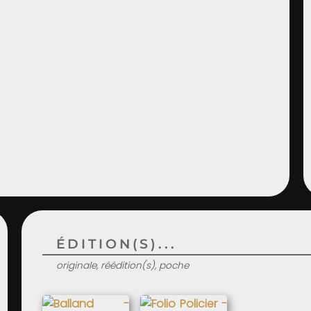
ÉDITION(S)...
originale, réédition(s), poche