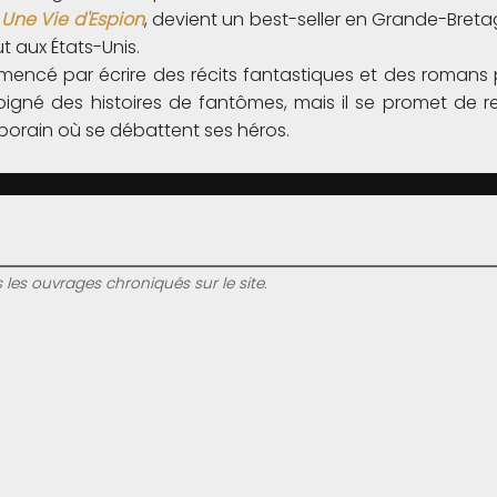
,
Une Vie d'Espion
, devient un best-seller en Grande-Breta
t aux États-Unis.
encé par écrire des récits fantastiques et des romans po
oigné des histoires de fantômes, mais il se promet de r
rain où se débattent ses héros.
s les ouvrages chroniqués sur le site.