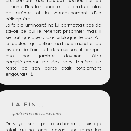
bruissement des roseaux séchés sur sa
gauche. Plus loin encore, des bruits confus
de sirènes et le vrombissement d'un
hélicoptère.
La faible luminosité ne lui permettait pas de
savoir ce qui le retenait prisonnier mais il
sentait quelque chose lui bloquer le dos. Par
la douleur qui enflammait ses muscles au
niveau de l'aine et des cuisses, il comprit
que ses jambes devaient être
complètement repliées vers l'arrière. Le
reste de son corps était totalement
engourdi (...).
LA FIN...
quatrième de couverture
On voyait sur la photo un homme, le visage
refait, qui se tenait devant une fosse, les