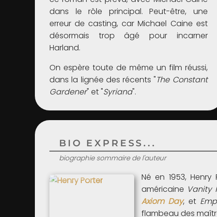
dans le rôle principal. Peut-être, une
erreur de casting, car Michael Caine est
désormais trop âgé pour incarner
Harland.
On espère toute de même un film réussi,
dans la lignée des récents "
The Constant
Gardener
" et "
Syriana
".
BIO EXPRESS...
biographie sommaire de l'auteur
Né en 1953, Henry P
américaine
Vanity 
Axiom Day
, et
Emp
flambeau des maîtres