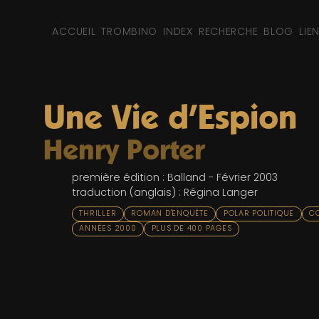
ACCUEIL
TROMBINO
INDEX
RECHERCHE
BLOG
LIE
Une Vie d'Espion
Henry Porter
première édition : Balland - Février 2003
traduction (anglais) : Régina Langer
THRILLER
ROMAN D'ENQUÊTE
POLAR POLITIQUE
C
ANNÉES 2000
PLUS DE 400 PAGES