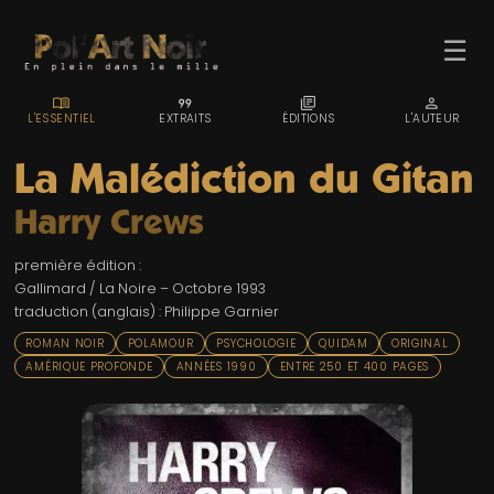
☰
MENU_BOOK
FORMAT_QUOTE
LIBRARY_BOOKS
PERSON
L'ESSENTIEL
EXTRAITS
ÉDITIONS
L'AUTEUR
La Malédiction du Gitan
Harry Crews
ACCUEIL
première édition :
TROMBINO
Gallimard / La Noire – Octobre 1993
traduction (anglais) : Philippe Garnier
INDEX
ROMAN NOIR
POLAMOUR
PSYCHOLOGIE
QUIDAM
ORIGINAL
RECHERCHE
AMÉRIQUE PROFONDE
ANNÉES 1990
ENTRE 250 ET 400 PAGES
BLOG
LIENS & FESTIVALS
UN POLAR AU HASARD