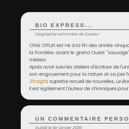
BIO EXPRESS...
biographie sommaire de l'auteur
Chris Offutt est né à la fin des année cinq
la frontière avant le grand Ouest "sauvage". 
métiers.
Après avoir suivi les ateliers d'écriture de l
son engouement pour la nature et sa joie face
Straight
, superbe recueil de nouvelles,
Le Bo
Il est également l'auteur de chroniques pour
UN COMMENTAIRE PERSO
publié le 1er janvier 2006