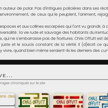
n auteur de polar. Pas d'intrigues policières dans ses ré
 environnement, de ceux qui le peuplent, l'animent, rejoi
spaces et aux collines escarpées qui l'ont vu grandir, à
'universalité ; la vie rude et sauvage des habitants du Ken
tielle, qui ne s'embarrasse pas de fioritures. Chris Offutt 
ste et le soucis constant de la vérité. Il (d)écrit ce qu'
'y vivre, quand bien même seraient-ils les derniers des
cul
E...
uvrages chroniqués sur le site