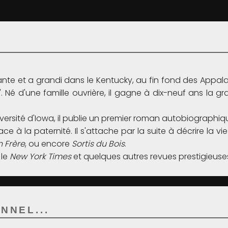
uante et a grandi dans le Kentucky, au fin fond des Appal
Né d'une famille ouvrière, il gagne à dix-neuf ans la gran
'université d'Iowa, il publie un premier roman autobiographi
 à la paternité. Il s'attache par la suite à décrire la vie
n Frère
, ou encore
Sortis du Bois
.
 le
New York Times
et quelques autres revues prestigieu
NNEL...