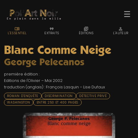
☰
MENU_BOOK
FORMAT_QUOTE
LIBRARY_BOOKS
PERSON
L'ESSENTIEL
EXTRAITS
ÉDITIONS
L'AUTEUR
Blanc Comme Neige
George Pelecanos
ACCUEIL
première édition :
TROMBINO
Editions de l'Olivier – Mai 2002
traduction (anglais) : François Lasquin – Lise Dufaux
INDEX
ROMAN D'ENQUÊTE
DISCRIMINATION
DÉTECTIVE PRIVÉ
RECHERCHE
WASHINGTON
ENTRE 250 ET 400 PAGES
BLOG
LIENS & FESTIVALS
UN POLAR AU HASARD