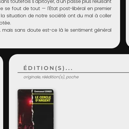
ns toutefois s'apitoyer, d'un passé plus reluisant
 se fout de tout — l'État post-libéral en premier
la situation de notre société ont du mal à coller
cotée.
… mais sans doute est-ce là le sentiment général
ÉDITION(S)...
originale, réédition(s), poche