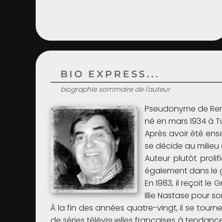
BIO EXPRESS...
biographie sommaire de l'auteur
Pseudonyme de René
né en mars 1934 à Tu
Après avoir été ens
se décide au milieu
Auteur plutôt proli
également dans le g
En 1983, il reçoit le 
Illie Nastase pour 
À la fin des années quatre-vingt, il se tourn
de séries télévisuelles françaises à tenda