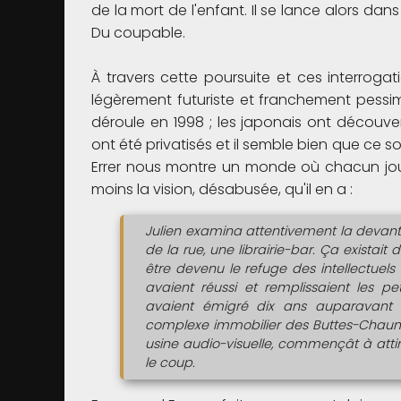
de la mort de l'enfant. Il se lance alors da
Du coupable.
À travers cette poursuite et ces interroga
légèrement futuriste et franchement pessimi
déroule en 1998 ; les japonais ont découver
ont été privatisés et il semble bien que ce s
Errer nous montre un monde où chacun jo
moins la vision, désabusée, qu'il en a :
Julien examina attentivement la devantur
de la rue, une librairie-bar. Ça existai
être devenu le refuge des intellectuels 
avaient réussi et remplissaient les pe
avaient émigré dix ans auparavant ve
complexe immobilier des Buttes-Chaumo
usine audio-visuelle, commençât à atti
le coup.