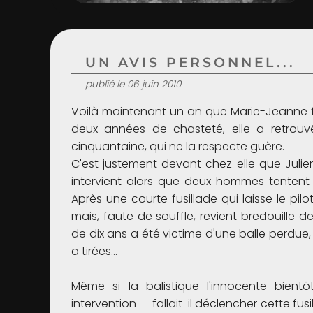
UN AVIS PERSONNEL...
publié le 06 juin 2010
Voilà maintenant un an que Marie-Jeanne f
deux années de chasteté, elle a retrouvé
cinquantaine, qui ne la respecte guère.
C'est justement devant chez elle que Juli
intervient alors que deux hommes tentent d
Après une courte fusillade qui laisse le pi
mais, faute de souffle, revient bredouille 
de dix ans a été victime d'une balle perdue, 
a tirées…
Même si la balistique l'innocente bientô
intervention — fallait-il déclencher cette fu