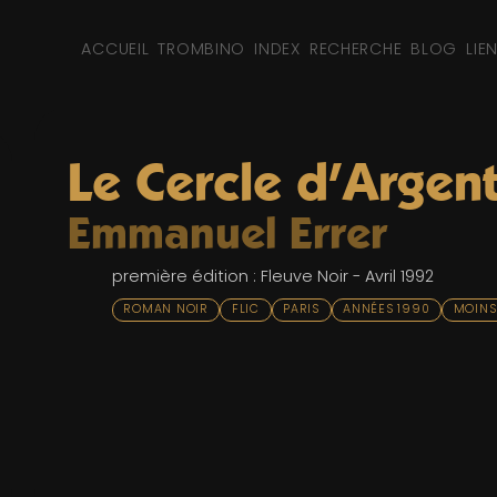
ACCUEIL
TROMBINO
INDEX
RECHERCHE
BLOG
LIE
Le Cercle d'Argen
Emmanuel Errer
première édition : Fleuve Noir - Avril 1992
ROMAN NOIR
FLIC
PARIS
ANNÉES 1990
MOINS