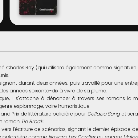
 Charles Rey (qui utilisera également comme signature 
nis.
eignant durant deux années, puis travaillé pour une entre
 des années soixante-dix à vivre de sa plume.
fique, il s'attache à dénoncer à travers ses romans la m
enre espionnage, voire humoristique.
Grand Prix de littérature policière pour
Collabo Song
et sera
son roman
Tie Break
.
e vers l'écriture de scénarios, signant le dernier épisode d
nce polardière comme
Navaro
,
Les Cordier
ou encore
Malo