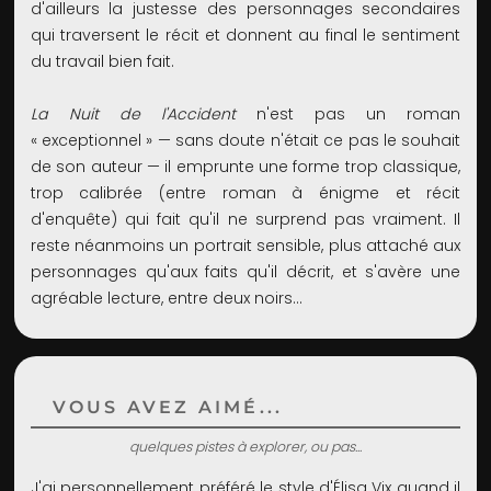
d'ailleurs la justesse des personnages secondaires
qui traversent le récit et donnent au final le sentiment
du travail bien fait.
La Nuit de l'Accident
n'est pas un roman
« exceptionnel » — sans doute n'était ce pas le souhait
de son auteur — il emprunte une forme trop classique,
trop calibrée (entre roman à énigme et récit
d'enquête) qui fait qu'il ne surprend pas vraiment. Il
reste néanmoins un portrait sensible, plus attaché aux
personnages qu'aux faits qu'il décrit, et s'avère une
agréable lecture, entre deux noirs…
VOUS AVEZ AIMÉ...
quelques pistes à explorer, ou pas...
J'ai personnellement préféré le style d'Élisa Vix quand il