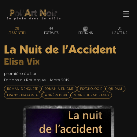
☰
MENU_BOOK
FORMAT_QUOTE
LIBRARY_BOOKS
PERSON
L'ESSENTIEL
EXTRAITS
ÉDITIONS
L'AUTEUR
La Nuit de l'Accident
Elisa Vix
ACCUEIL
première édition :
TROMBINO
Editions du Rouergue – Mars 2012
INDEX
ROMAN D'ENQUÊTE
ROMAN À ÉNIGME
PSYCHOLOGIE
QUIDAM
FRANCE PROFONDE
ANNÉES 1990
MOINS DE 250 PAGES
RECHERCHE
BLOG
LIENS & FESTIVALS
UN POLAR AU HASARD