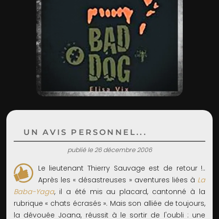
ADMIN
UN AVIS PERSONNEL...
publié le 26 décembre 2006
Le lieutenant Thierry Sauvage est de retour !..
Après les « désastreuses » aventures liées à
La
Baba-Yaga
, il a été mis au placard, cantonné à la
rubrique « chats écrasés ». Mais son alliée de toujours,
la dévouée Joana, réussit à le sortir de l'oubli : une