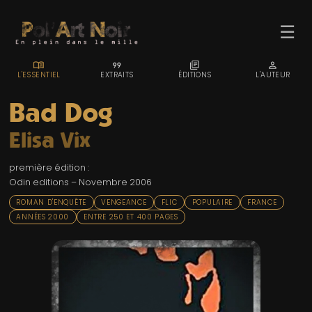
☰
MENU_BOOK
FORMAT_QUOTE
LIBRARY_BOOKS
PERSON
L'ESSENTIEL
EXTRAITS
ÉDITIONS
L'AUTEUR
Bad Dog
Elisa Vix
ACCUEIL
première édition :
TROMBINO
Odin editions – Novembre 2006
INDEX
ROMAN D'ENQUÊTE
VENGEANCE
FLIC
POPULAIRE
FRANCE
ANNÉES 2000
ENTRE 250 ET 400 PAGES
RECHERCHE
BLOG
LIENS & FESTIVALS
UN POLAR AU HASARD