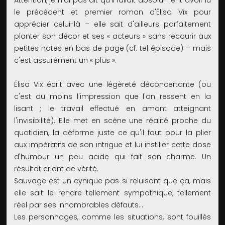
Attention, je n'ai pas dit qu'il fallait absolument avoir lu
le précédent et premier roman d'Élisa Vix pour
apprécier celui-là – elle sait d'ailleurs parfaitement
planter son décor et ses « acteurs » sans recourir aux
petites notes en bas de page (cf. tel épisode) – mais
c'est assurément un « plus ».
Élisa Vix écrit avec une légèreté déconcertante (ou
c'est du moins l'impression que l'on ressent en la
lisant ; le travail effectué en amont atteignant
l'invisibilité). Elle met en scène une réalité proche du
quotidien, la déforme juste ce qu'il faut pour la plier
aux impératifs de son intrigue et lui instiller cette dose
d'humour un peu acide qui fait son charme. Un
résultat criant de vérité.
Sauvage est un cynique pas si reluisant que ça, mais
elle sait le rendre tellement sympathique, tellement
réel par ses innombrables défauts...
Les personnages, comme les situations, sont fouillés