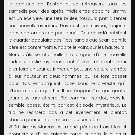
la banlieue de Boston et se retrouvent tous les
samedis pour des après-midis entre copains. Jimmy
est un écervelé, une tête brulée, toujours prêt à tenter
une nouvelle aventure. Dave est son suiveur, toujours
dans son ombre, un peu benêt. Ces deux-là habitent
le quartier populaire des Flats, tandis que Sean, dont le
père est contremaître, habite le Point, sur les hauteurs.
Alors qu'ils se chamaillent à propos d'une nouvelle
« idée » de Jimmy consistant à voler une auto pour
aller faire un tour et frimer un peu, une voiture s'arrête
à leur hauteur et deux hommes, qui se font passer
pour flics, embarquent Dave sous le prétexte qu'il
n'habite pas le quartier. Il ne réapparaîtra que quatre
jours plus tard et sera fêté comme il se doit, mais lui
semble cassé, éteint, par cet épisode mystérieux. Le
trio ne résistera pas à cet évènement et bientôt,
chacun poursuit sont chemin de son côté.
2000. Jimmy Marcus est marié, père de trois filles et
propriétaire d'une épicerie, toujours dans le quartier