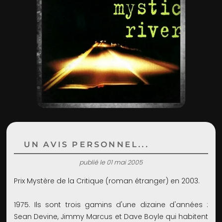
ADMIN
UN AVIS PERSONNEL...
publié le 01 mai 2005
Prix Mystère de la Critique (roman étranger) en 2003.
1975. Ils sont trois gamins d'une dizaine d'années :
Sean Devine, Jimmy Marcus et Dave Boyle qui habitent