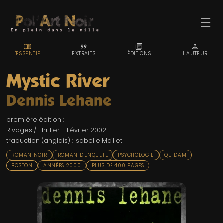
☰
MENU_BOOK
FORMAT_QUOTE
LIBRARY_BOOKS
PERSON
L'ESSENTIEL
EXTRAITS
ÉDITIONS
L'AUTEUR
Mystic River
Dennis Lehane
ACCUEIL
première édition :
TROMBINO
Rivages / Thriller – Février 2002
traduction (anglais) : Isabelle Maillet
INDEX
ROMAN NOIR
ROMAN D'ENQUÊTE
PSYCHOLOGIE
QUIDAM
RECHERCHE
BOSTON
ANNÉES 2000
PLUS DE 400 PAGES
BLOG
LIENS & FESTIVALS
UN POLAR AU HASARD