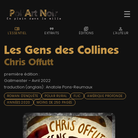
☰
MENU_BOOK
FORMAT_QUOTE
LIBRARY_BOOKS
PERSON
L'ESSENTIEL
EXTRAITS
ÉDITIONS
L'AUTEUR
Les Gens des Collines
Chris Offutt
ACCUEIL
première édition :
TROMBINO
Gallmeister – Avril 2022
traduction (anglais) : Anatole Pons-Reumaux
INDEX
ROMAN D'ENQUÊTE
POLAR RURAL
FLIC
AMÉRIQUE PROFONDE
RECHERCHE
ANNÉES 2020
MOINS DE 250 PAGES
BLOG
LIENS & FESTIVALS
UN POLAR AU HASARD