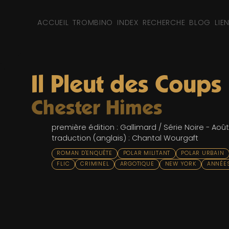
ACCUEIL
TROMBINO
INDEX
RECHERCHE
BLOG
LIE
Il Pleut des Coups
Chester Himes
première édition : Gallimard / Série Noire - Août
traduction (anglais) : Chantal Wourgaft
ROMAN D'ENQUÊTE
POLAR MILITANT
POLAR URBAIN
FLIC
CRIMINEL
ARGOTIQUE
NEW YORK
ANNÉES