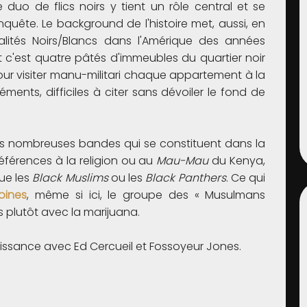
 duo de flics noirs y tient un rôle central et se
quête. Le background de l'histoire met, aussi, en
alités Noirs/Blancs dans l'Amérique des années
t c'est quatre pâtés d'immeubles du quartier noir
pour visiter manu-militari chaque appartement à la
ments, difficiles à citer sans dévoiler le fond de
s nombreuses bandes qui se constituent dans la
érences à la religion ou au
Mau-Mau
du Kenya,
ue les
Black Muslims
ou les
Black Panthers
. Ce qui
oines
, même si ici, le groupe des « Musulmans
is plutôt avec la marijuana.
aissance avec Ed Cercueil et Fossoyeur Jones.