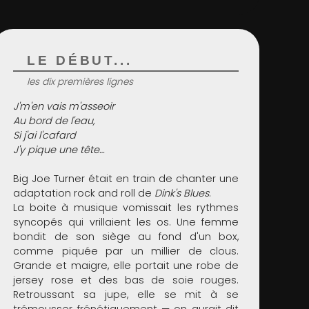
LE DÉBUT...
les dix premières lignes
J'm'en vais m'asseoir
Au bord de l'eau,
Si j'ai l'cafard
J'y pique une tête…
Big Joe Turner était en train de chanter une
adaptation rock and roll de
Dink's Blues
.
La boite à musique vomissait les rythmes
syncopés qui vrillaient les os. Une femme
bondit de son siège au fond d'un box,
comme piquée par un millier de clous.
Grande et maigre, elle portait une robe de
jersey rose et des bas de soie rouges.
Retroussant sa jupe, elle se mit à se
trémousser frénétiquement — on aurait dit