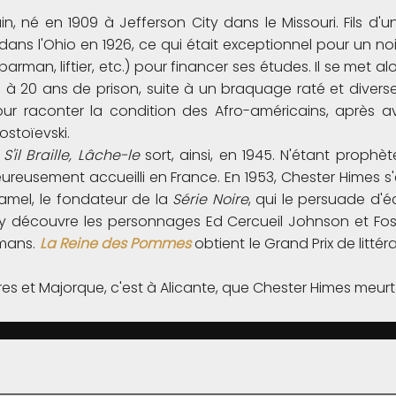
in, né en 1909 à Jefferson City dans le Missouri. Fils d'
 dans l'Ohio en 1926, ce qui était exceptionnel pour un no
barman, liftier, etc.) pour financer ses études. Il se met 
 20 ans de prison, suite à un braquage raté et diverses 
e pour raconter la condition des Afro-américains, après
ostoïevski.
n
S'il Braille, Lâche-le
sort, ainsi, en 1945. N'étant prophè
ureusement accueilli en France. En 1953, Chester Himes s'
hamel, le fondateur de la
Série Noire
, qui le persuade d'é
n y découvre les personnages Ed Cercueil Johnson et Fos
omans.
La Reine des Pommes
obtient le Grand Prix de littér
es et Majorque, c'est à Alicante, que Chester Himes meurt