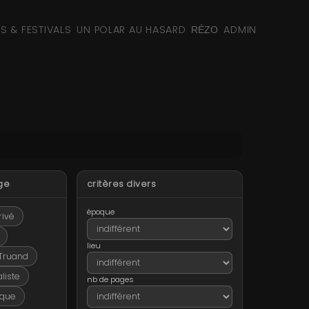
NS & FESTIVALS
UN POLAR AU HASARD
ADMIN
RÉZO
ge
critères divers
époque
rivé
lieu
Truand
liste
nb de pages
ique