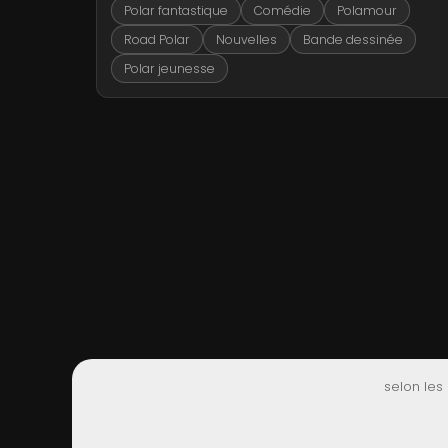
Polar fantastique
Comédie
Polamour
Road Polar
Nouvelles
Bande dessinée
Polar jeunesse
selon les