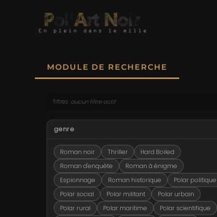
MODULE DE RECHERCHE
filtres :
aucun filtre actif
genre
Roman noir
Thriller
Hard Boiled
Roman d'enquête
Roman à énigme
Espionnage
Roman historique
Polar politique
Polar social
Polar militant
Polar urbain
Polar rural
Polar maritime
Polar scientifique