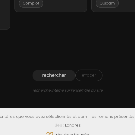
Complot
Quidam
effacer
recherche interne sur l'ensemble du site
 critères que vous avez sélectionnés et parmi les romans présentés s
Lieu :
Londres
résultats trouvés