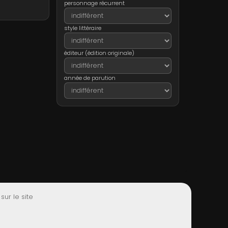
personnage récurrent
style littéraire
éditeur (édition originale)
année de parution
ur le site