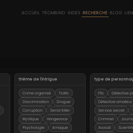
ACCUEIL
TROMBINO
INDEX
RECHERCHE
BLOG
LIE
thème de l'intrigue
type de personna
Crime organisé
Trafic
Flic
Détective p
Discrimination
Drogue
Détective amateur
Corruption
Serial Killer
Service secret
Mystique
Vengeance
Criminel
Journa
Psychologie
Arnaque
Avocat
Scientif