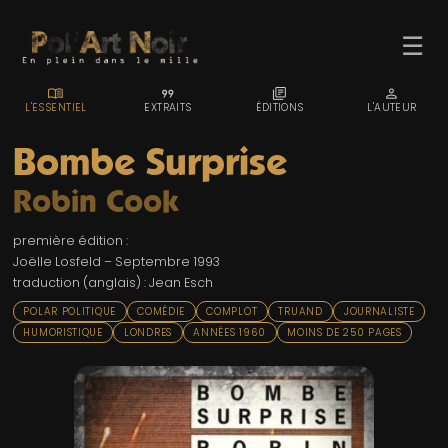
☰
MENU_BOOK
FORMAT_QUOTE
LIBRARY_BOOKS
PERSON
L'ESSENTIEL
EXTRAITS
ÉDITIONS
L'AUTEUR
Bombe Surprise
Robin Cook
ACCUEIL
première édition :
TROMBINO
Joëlle Losfeld – Septembre 1993
traduction (anglais) : Jean Esch
INDEX
POLAR POLITIQUE
COMÉDIE
COMPLOT
TRUAND
JOURNALISTE
RECHERCHE
HUMORISTIQUE
LONDRES
ANNÉES 1960
MOINS DE 250 PAGES
BLOG
LIENS & FESTIVALS
UN POLAR AU HASARD