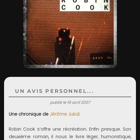
ADMIN
UN AVIS PERSONNEL...
publié le 19 avril 2007
Une chronique de
Jérôme Jukal
.
Robin Cook s’offre une récréation. Enfin presque. Son
deuxième roman, il nous le livre léger, humoristique,