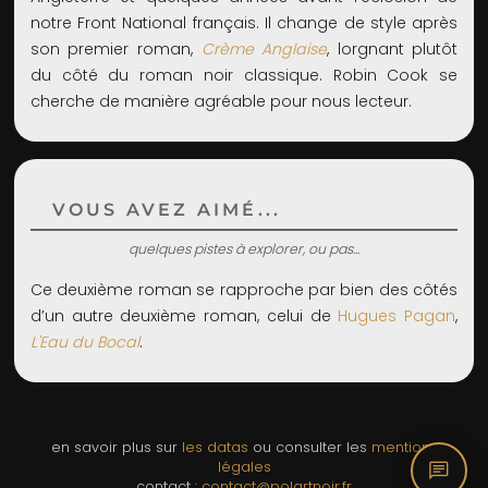
notre Front National français. Il change de style après
son premier roman,
Crème Anglaise
, lorgnant plutôt
du côté du roman noir classique. Robin Cook se
cherche de manière agréable pour nous lecteur.
VOUS AVEZ AIMÉ...
quelques pistes à explorer, ou pas...
Ce deuxième roman se rapproche par bien des côtés
d’un autre deuxième roman, celui de
Hugues Pagan
,
L'Eau du Bocal
.
en savoir plus sur
les datas
ou consulter les
mentions
chat
légales
contact :
contact@polartnoir.fr