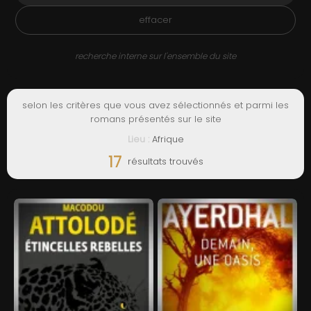
ADMIN
effacer
recherche interne sur l'ensemble du site
selon les critères que vous avez sélectionnés et parmi les
romans présentés sur le site
Lieu :
Afrique
17
résultats trouvés