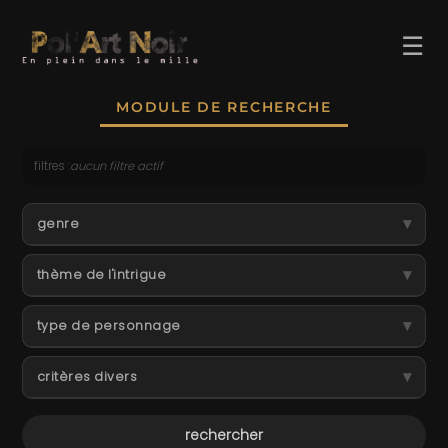
☰
MODULE DE RECHERCHE
filtres :
aucun filtre actif
ACCUEIL
▾
genre
TROMBINO
▾
thème de l'intrigue
INDEX
▾
RECHERCHE
type de personnage
BLOG
▾
critères divers
LIENS & FESTIVALS
UN POLAR AU HASARD