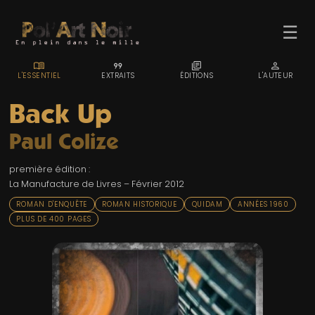
☰
MENU_BOOK
FORMAT_QUOTE
LIBRARY_BOOKS
PERSON
L'ESSENTIEL
EXTRAITS
ÉDITIONS
L'AUTEUR
Back Up
Paul Colize
ACCUEIL
première édition :
TROMBINO
La Manufacture de Livres – Février 2012
INDEX
ROMAN D'ENQUÊTE
ROMAN HISTORIQUE
QUIDAM
ANNÉES 1960
PLUS DE 400 PAGES
RECHERCHE
BLOG
LIENS & FESTIVALS
UN POLAR AU HASARD