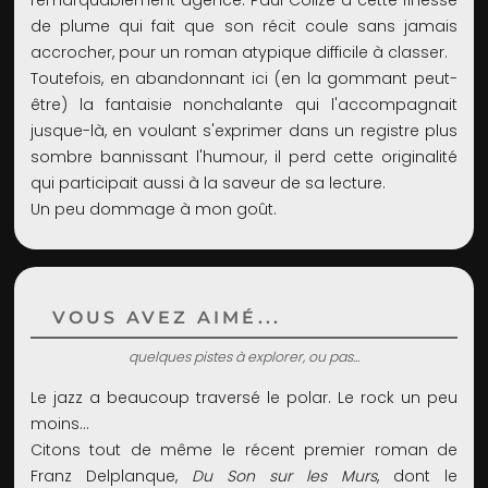
remarquablement agencé. Paul Colize a cette finesse
de plume qui fait que son récit coule sans jamais
accrocher, pour un roman atypique difficile à classer.
Toutefois, en abandonnant ici (en la gommant peut-
être) la fantaisie nonchalante qui l'accompagnait
jusque-là, en voulant s'exprimer dans un registre plus
sombre bannissant l'humour, il perd cette originalité
qui participait aussi à la saveur de sa lecture.
Un peu dommage à mon goût.
VOUS AVEZ AIMÉ...
quelques pistes à explorer, ou pas...
Le jazz a beaucoup traversé le polar. Le rock un peu
moins…
Citons tout de même le récent premier roman de
Franz Delplanque,
Du Son sur les Murs
, dont le