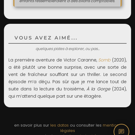
enfants ressembleraient à des bilans comptables.
VOUS AVEZ AIMÉ...
quelques pistes à explorer, ou pas...
La première aventure de Victor Caranne,
Somb
(2020),
a été plutôt une bonne surprise, avec une sorte de
vent de fraîcheur soufflant sur un thriller. Le second
épisode m’a déçu. Pas sûr que je me lance tout de
suite dans la lecture du troisième,
À la Gorge
(2024),
qui m’attend quelque part sur une étagère.
en savoir plus sur
les datas
ou consulter les
mentions
chat
légales