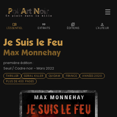
☰
MENU_BOOK
FORMAT_QUOTE
LIBRARY_BOOKS
PERSON
L'ESSENTIEL
EXTRAITS
ÉDITIONS
L'AUTEUR
Je Suis le Feu
Max Monnehay
ACCUEIL
première édition :
TROMBINO
Seuil / Cadre noir – Mars 2022
INDEX
THRILLER
SERIAL KILLER
QUIDAM
FRANCE
ANNÉES 2020
PLUS DE 400 PAGES
RECHERCHE
BLOG
LIENS & FESTIVALS
UN POLAR AU HASARD