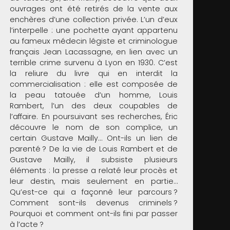
ouvrages ont été retirés de la vente aux
enchères d’une collection privée. L’un d’eux
l’interpelle : une pochette ayant appartenu
au fameux médecin légiste et criminologue
français Jean Lacassagne, en lien avec un
terrible crime survenu à Lyon en 1930. C’est
la reliure du livre qui en interdit la
commercialisation : elle est composée de
la peau tatouée d’un homme, Louis
Rambert, l’un des deux coupables de
l’affaire. En poursuivant ses recherches, Éric
découvre le nom de son complice, un
certain Gustave Mailly… Ont-ils un lien de
parenté ? De la vie de Louis Rambert et de
Gustave Mailly, il subsiste plusieurs
éléments : la presse a relaté leur procès et
leur destin, mais seulement en partie…
Qu’est-ce qui a façonné leur parcours ?
Comment sont-ils devenus criminels ?
Pourquoi et comment ont-ils fini par passer
à l’acte ?