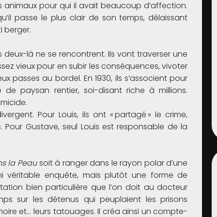
 animaux pour qui il avait beaucoup d’affection.
 qu’il passe le plus clair de son temps, délaissant
i berger.
deux-là ne se rencontrent. Ils vont traverser une
assez vieux pour en subir les conséquences, vivoter
ux passes au bordel. En 1930, ils s’associent pour
 de paysan rentier, soi-disant riche à millions.
mmicide.
rgent. Pour Louis, ils ont « partagé » le crime,
 Pour Gustave, seul Louis est responsable de la
s la Peau
soit à ranger dans le rayon polar d’une
, ni véritable enquête, mais plutôt une forme de
ion bien particulière que l’on doit au docteur
ps sur les détenus qui peuplaient les prisons
moire et… leurs tatouages. Il créa ainsi un compte-