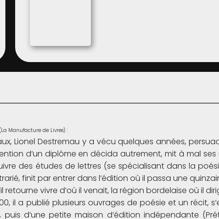
 (La Manufacture de Livres) :
ux, Lionel Destremau y a vécu quelques années, persuadé q
btention d’un diplôme en décida autrement, mit à mal ses rêv
rsuivre des études de lettres (se spécialisant dans la po
trarié, finit par entrer dans l’édition où il passa une quinz
l retourne vivre d’où il venait, la région bordelaise où il 
0, il a publié plusieurs ouvrages de poésie et un récit, 
aire, puis d’une petite maison d’édition indépendante (