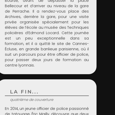
Bourse, avant de dépasser la place
Bellecour et d’arriver au niveau de la gare
de Perrache. Il a rendez-vous place des
Archives, derrière la gare, pour une visite
privée organisée spécialement pour les
élèves de l’école au musée des Techniques
policières d’Edmond Locard. Cette journée
est un peu exceptionnelle dans sa
formation, et il a quitté le site de Cannes-
Écluse, en grande banlieue parisienne, où il
suit un parcours pour être officier de police,
pour passer deux jours de formation au
centre lyonnais.
LA FIN...
quatrième de couverture
En 2014, un jeune officier de police passionné
de tatouage, Éric Mailly, découvre que deux