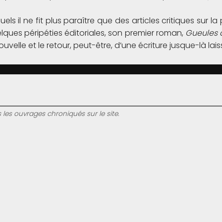
s il ne fit plus paraître que des articles critiques sur la 
elques péripéties éditoriales, son premier roman,
Gueules
uvelle et le retour, peut-être, d’une écriture jusque-là lai
s les ouvrages chroniqués sur le site.