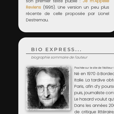
son premier texte publié :
Je m’Appelle
Reviens
(1995). Une version un peu plus
récente de celle proposée par Lionel
Destremau.
BIO EXPRESS...
biographie sommaire de l'auteur
Piochée sur le site de l’éditeur
Né en 1970 à Bordea
Italie. La tardive o
Paris, afin d’y pou
puis, journaliste con
Le hasard voulut qu’i
Dans les années 200
de critique littér