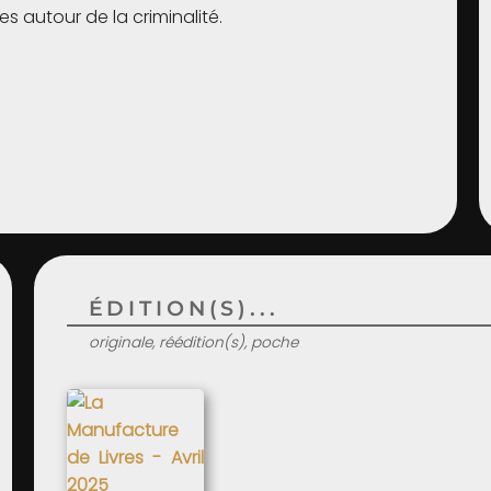
es autour de la criminalité.
ÉDITION(S)...
originale, réédition(s), poche