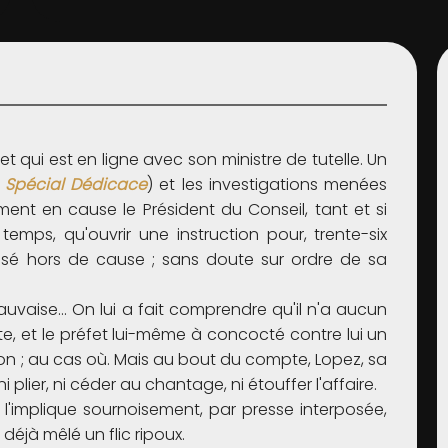
t qui est en ligne avec son ministre de tutelle. Un
.
Spécial Dédicace
) et les investigations menées
ement en cause le Président du Conseil, tant et si
emps, qu'ouvrir une instruction pour, trente-six
ressé hors de cause ; sans doute sur ordre de sa
uvaise… On lui a fait comprendre qu'il n'a aucun
ête, et le préfet lui-même à concocté contre lui un
ison ; au cas où. Mais au bout du compte, Lopez, sa
i plier, ni céder au chantage, ni étouffer l'affaire.
n » l'implique sournoisement, par presse interposée,
déjà mêlé un flic ripoux.