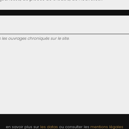
s les ouvrages chroniqués sur le site.
en savoir plus sur
les datas
ou consulter les
mentions légales