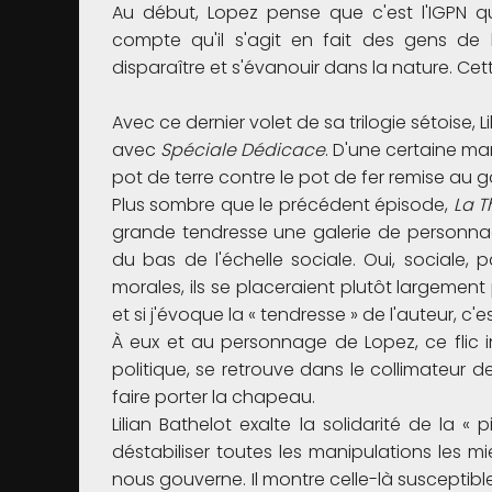
Au début, Lopez pense que c'est l'IGPN qu
compte qu'il s'agit en fait des gens de l
disparaître et s'évanouir dans la nature. Cette
Avec ce dernier volet de sa trilogie sétoise, Lil
avec
Spéciale Dédicace
. D'une certaine man
pot de terre contre le pot de fer remise au g
Plus sombre que le précédent épisode,
La T
grande tendresse une galerie de personnag
du bas de l'échelle sociale. Oui, sociale, 
morales, ils se placeraient plutôt largement
et si j'évoque la « tendresse » de l'auteur, c'es
À eux et au personnage de Lopez, ce flic i
politique, se retrouve dans le collimateur de
faire porter la chapeau.
Lilian Bathelot exalte la solidarité de la « 
déstabiliser toutes les manipulations les m
nous gouverne. Il montre celle-là susceptible