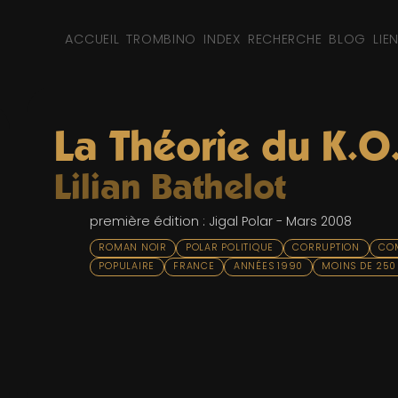
ACCUEIL
TROMBINO
INDEX
RECHERCHE
BLOG
LIE
La Théorie du K.O
Lilian Bathelot
première édition : Jigal Polar - Mars 2008
ROMAN NOIR
POLAR POLITIQUE
CORRUPTION
CO
POPULAIRE
FRANCE
ANNÉES 1990
MOINS DE 250