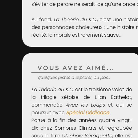
s'éviter de perdre ne serait-ce qu'une once 
Au fond,
La Théorie du K.O.
, c'est une hist
des personnages chaleureux ; une histoire 
réalité, la morale est rarement sauve…
VOUS AVEZ AIMÉ...
quelques pistes à explorer, ou pas...
La Théorie du K.O.
est le troisième volet de
la trilogie sétoise de Lilian Bathelot,
commencée
Avec les Loups
et qui se
poursuit avec
Spécial Dédicace
.
Parue à la fin des années quatre-vingt-
dix chez Sombres Climats et regroupée
sous le titre
Chichois Baraquette
, elle est