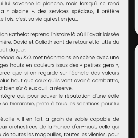
i lui savonne la planche, mais lorsqu'il se rend
a « piscine », des services spéciaux, il préfère
 fois, c'est sa vie qui est en jeu…
ian Bathelot reprend l'histoire là où il l'avait laissée
ière, David et Goliath sont de retour et la lutte du
oût du jour.
héorie du K.O.
met néanmoins en scène avec une
es hauts en couleurs issus des « petites gens »,
parce que si on regarde sur l'échelle des valeurs
 plus haut que ceux qu'ils vont avoir à combattre,
t bien sûr à eux qu'il la réserve.
ntègre qui, pour sauver le réputation d'une édile
 sa hiérarchie, prête à tous les sacrifices pour lui
piétaille ». Il en fait la grain de sable capable de
ieux orchestrées de la France d'en-haut, celle qui
 de toutes les magouilles, toutes les vilenies, pour