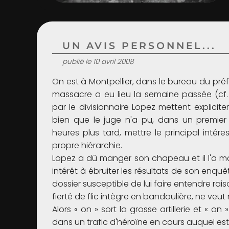
UN AVIS PERSONNEL...
publié le 10 avril 2008
On est à Montpellier, dans le bureau du préfe
massacre a eu lieu la semaine passée (cf
par le divisionnaire Lopez mettent explicit
bien que le juge n'a pu, dans un premier t
heures plus tard, mettre le principal inté
propre hiérarchie.
Lopez a dû manger son chapeau et il l'a ma
intérêt à ébruiter les résultats de son enqu
dossier susceptible de lui faire entendre ra
fierté de flic intègre en bandoulière, ne veut n
Alors « on » sort la grosse artillerie et « o
dans un trafic d'héroïne en cours auquel est 