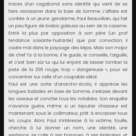
traces d’un vagabond sans identité qui vient de se
faire assassiner dans la baie de Somme. L’affaire est
confiée à un jeune gendarme, Paul Beauvillain, qui fait
un peu figure de brebis galeuse au sein de la caserne.
Entré la plus par opposition à son père (un prof
tendance soixante-huitarde) que par conviction, il
cadre mal dans le paysage des képis. Mais son major
de chef l’a à la bonne, il le guide, le conseille, l’aiguille,
et c’est bien sûr lui qui lui enjoint de laisser tomber la
piste de la 206 rouge, trop « dangereuse », pour se
concentrer sur celle d’un coupable idéal.
Paul est une sorte d’anarcho-écolo, il apprécie les
longues balades en baie de Somme, s’extasie devant
les oiseaux et conchie tous les notables. Son enquête
n’avance guère, même si un bijoutier chasseur est
maintenant sous le collimateur, prêt à encaisser tous
les coups. Alors Paul s’intéresse à la victime, fouille,
cherche à lui donner un nom, une identité, une
existence, se colle à ses basques, à ses itinéraires, et