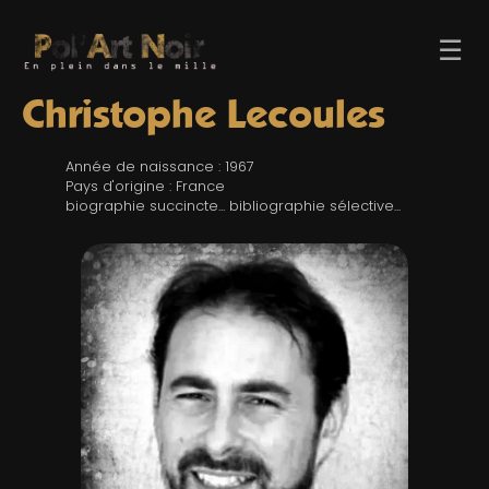
☰
Christophe Lecoules
Année de naissance : 1967
Pays d'origine : France
biographie succincte... bibliographie sélective...
ACCUEIL
TROMBINO
INDEX
RECHERCHE
BLOG
LIENS & FESTIVALS
UN POLAR AU HASARD