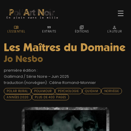
☰
MENU_BOOK
FORMAT_QUOTE
LIBRARY_BOOKS
PERSON
L'ESSENTIEL
EXTRAITS
ÉDITIONS
L'AUTEUR
Les Maîtres du Domaine
Jo Nesbo
ACCUEIL
première édition :
TROMBINO
Gallimard / Série Noire – Juin 2025
traduction (norvégien) : Céline Romand-Monnier
INDEX
POLAR RURAL
POLAMOUR
PSYCHOLOGIE
QUIDAM
NORVÈGE
RECHERCHE
ANNÉES 2020
PLUS DE 400 PAGES
BLOG
LIENS & FESTIVALS
UN POLAR AU HASARD