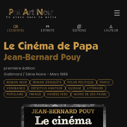
☰
MENU_BOOK
FORMAT_QUOTE
LIBRARY_BOOKS
PERSON
L'ESSENTIEL
EXTRAITS
ÉDITIONS
L'AUTEUR
Le Cinéma de Papa
Jean-Bernard Pouy
ACCUEIL
première édition :
TROMBINO
Gallimard / Série Noire – Mars 1989
INDEX
ROMAN NOIR
ROMAN D'ENQUÊTE
POLAR POLITIQUE
TRAFIC
VENGEANCE
DÉTECTIVE AMATEUR
QUIDAM
LITTÉRAIRE
RECHERCHE
POPULAIRE
FRANCE
ANNÉES 1990
MOINS DE 250 PAGES
BLOG
LIENS & FESTIVALS
UN POLAR AU HASARD