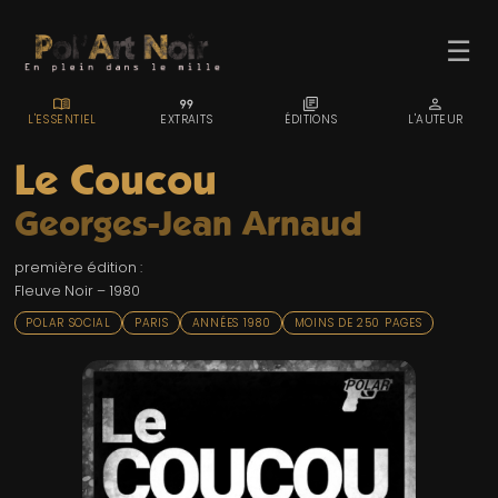
☰
MENU_BOOK
FORMAT_QUOTE
LIBRARY_BOOKS
PERSON
L'ESSENTIEL
EXTRAITS
ÉDITIONS
L'AUTEUR
Le Coucou
Georges-Jean Arnaud
ACCUEIL
première édition :
TROMBINO
Fleuve Noir – 1980
INDEX
POLAR SOCIAL
PARIS
ANNÉES 1980
MOINS DE 250 PAGES
RECHERCHE
BLOG
LIENS & FESTIVALS
UN POLAR AU HASARD