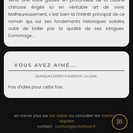
servir une visite guidée en profondeur de la cuisine
chinoise érigée ici en véritable art de vivre.
Malheureusement, c'est bien là l'intérêt principal de ce
roman qui, sur ses fondements historiques solides,
oubli de briller par la qualité de ses intrigues.
Dommage...
VOUS AVEZ AIMÉ...
quelques pistes à explorer, ou pas...
Pas d'idée pour cette fois.
en savoir plus sur
les datas
ou consulter les
mentions
chat
légales
contact :
contact@polartnoir.fr