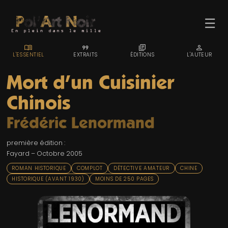
☰
MENU_BOOK
FORMAT_QUOTE
LIBRARY_BOOKS
PERSON
L'ESSENTIEL
EXTRAITS
ÉDITIONS
L'AUTEUR
Mort d'un Cuisinier
Chinois
ACCUEIL
Frédéric Lenormand
TROMBINO
première édition :
INDEX
Fayard – Octobre 2005
RECHERCHE
ROMAN HISTORIQUE
COMPLOT
DÉTECTIVE AMATEUR
CHINE
HISTORIQUE (AVANT 1930)
MOINS DE 250 PAGES
BLOG
LIENS & FESTIVALS
UN POLAR AU HASARD