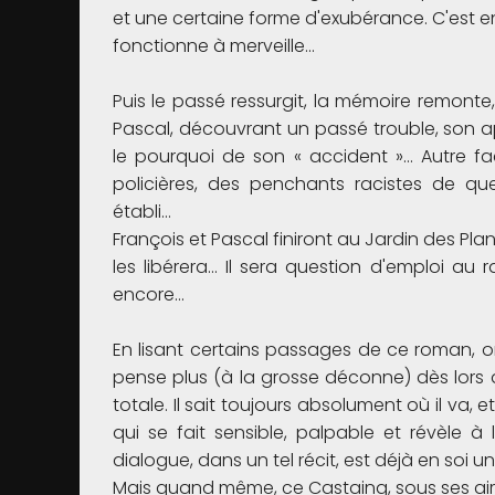
et une certaine forme d'exubérance. C'est e
fonctionne à merveille…
Puis le passé ressurgit, la mémoire remont
Pascal, découvrant un passé trouble, son ap
le pourquoi de son « accident »… Autre fa
policières, des penchants racistes de q
établi…
François et Pascal finiront au Jardin des Plan
les libérera… Il sera question d'emploi au r
encore…
En lisant certains passages de ce roman, o
pense plus (à la grosse déconne) dès lors qu
totale. Il sait toujours absolument où il va, 
qui se fait sensible, palpable et révèle 
dialogue, dans un tel récit, est déjà en soi un
Mais quand même, ce Castaing, sous ses air