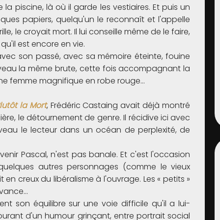
 la piscine, là où il garde les vestiaires. Et puis un
lques papiers, quelqu'un le reconnaît et l'appelle
e, le croyait mort. Il lui conseille même de le faire,
u'il est encore en vie.
 avec son passé, avec sa mémoire éteinte, fouine
uveau la même brute, cette fois accompagnant la
t une femme magnifique en robe rouge…
lutôt la Mort
, Frédéric Castaing avait déjà montré
re, le détournement de genre. Il récidive ici avec
veau le lecteur dans un océan de perplexité, de
venir Pascal, n'est pas banale. Et c'est l'occasion
t quelques autres personnages (comme le vieux
t en creux du libéralisme à l'ouvrage. Les « petits »
 avance…
t son équilibre sur une voie difficile qu'il a lui-
rant d'un humour grinçant, entre portrait social