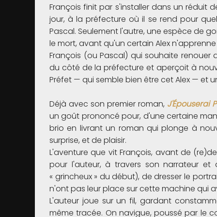
François finit par s'installer dans un réduit de
jour, à la préfecture où il se rend pour que
Pascal. Seulement l'autre, une espèce de gorill
le mort, avant qu'un certain Alex n'apprenne q
François (ou Pascal) qui souhaite renouer
du côté de la préfecture et aperçoit à no
Préfet — qui semble bien être cet Alex — e
Déjà avec son premier roman,
J'Épouserai P
un goût prononcé pour, d'une certaine maniè
brio en livrant un roman qui plonge à nou
surprise, et de plaisir.
L'aventure que vit François, avant de (re)de
pour l'auteur, à travers son narrateur e
« grincheux » du début), de dresser le portrai
n'ont pas leur place sur cette machine qui
L'auteur joue sur un fil, gardant constammen
même tracée. On navigue, poussé par le cou