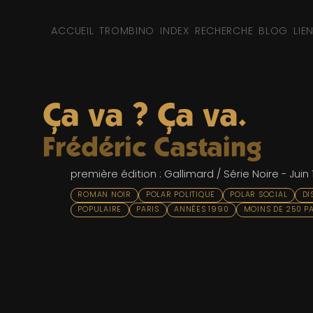
ACCUEIL
TROMBINO
INDEX
RECHERCHE
BLOG
LIE
Ça va ? Ça va.
Frédéric Castaing
première édition : Gallimard / Série Noire - Juin
ROMAN NOIR
POLAR POLITIQUE
POLAR SOCIAL
DI
POPULAIRE
PARIS
ANNÉES 1990
MOINS DE 250 P