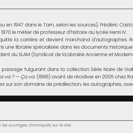
ou en 1947 dans le Tarn, selon les sources), Frédéric Cast
 1970 le métier de professeur d'histoire au lycée Henri IV.
l quitte la carrière et devient marchand d'autographes
aris une librairie spécialisée dans les documents historiques 
dent du SLAM (Syndicat de la Librairie Ancienne et Modern
un passage fulgurant dans la collection Série Noire de Ga
a va ? — Ça va.
(1996) avant de récidiver en 2005 chez 
rages sur son domaine de prédilection, les autographes, 
s les ouvrages chroniqués sur le site.