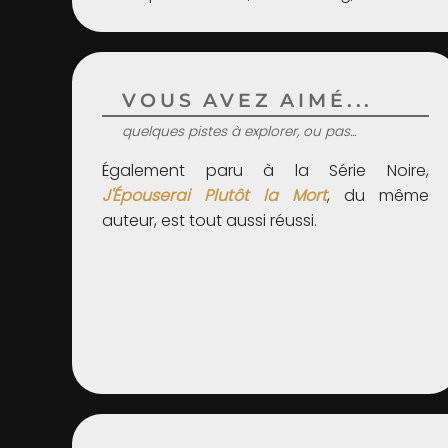
VOUS AVEZ AIMÉ...
quelques pistes à explorer, ou pas...
Également paru à la Série Noire,
J'Épouserai Plutôt la Mort
, du même
auteur, est tout aussi réussi.