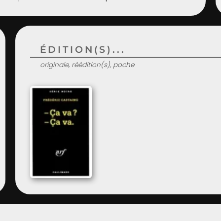
ÉDITION(S)...
originale, réédition(s), poche