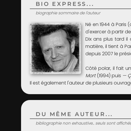
BIO EXPRESS...
biographie sommaire de l'auteur
Né en 1944 à Paris (
d'exercer à partir de
Dix ans plus tard i
matière, il tient à P
depuis 2007 le prési
Côté polar, il fait 
Mort
(1994) puis
— Ç
Il est également l'auteur de plusieurs ouv
DU MÊME AUTEUR...
bibliographie non exhaustive... seuls sont affiché